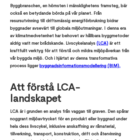
Byggbranschen, en hörnsten i mänsklighetens framsteg, bär
också en betydande börda på vår planet. Från
resursutvinning till driftsmässig energiförbrukning bidrar
byggnader avsevärt till globala miljöutmaningar. I denna era
av klimatmedvetenhet har behovet av hållbara byggmetoder
aldrig varit mer brådskande. Livscykelanalys
(LCA)
är ett
kraftfullt verktyg för att förstå och mildra miljöpåverkan från
vår byggda miljö. Och i hjärtat av denna transformativa
process ligger
byggnadsinformationsmodellering (BIM).
Att förstå LCA-
landskapet
LCA är i grunden en analys från vaggan till graven. Den spårar
noggrant miljöavtrycket för en produkt eller byggnad under
hela dess livscykel, inklusive anskaffning av råmaterial,
tillverkning, transport, konstruktion, drift och återvinning