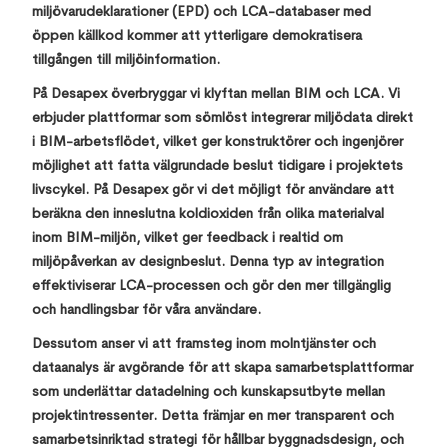
miljövarudeklarationer (EPD) och LCA-databaser med
öppen källkod kommer att ytterligare demokratisera
tillgången till miljöinformation.
På Desapex överbryggar vi klyftan mellan BIM och LCA. Vi
erbjuder plattformar som sömlöst integrerar miljödata direkt
i BIM-arbetsflödet, vilket ger konstruktörer och ingenjörer
möjlighet att fatta välgrundade beslut tidigare i projektets
livscykel. På Desapex gör vi det möjligt för användare att
beräkna den inneslutna koldioxiden från olika materialval
inom BIM-miljön, vilket ger feedback i realtid om
miljöpåverkan av designbeslut. Denna typ av integration
effektiviserar LCA-processen och gör den mer tillgänglig
och handlingsbar för våra användare.
Dessutom anser vi att framsteg inom molntjänster och
dataanalys är avgörande för att skapa samarbetsplattformar
som underlättar datadelning och kunskapsutbyte mellan
projektintressenter. Detta främjar en mer transparent och
samarbetsinriktad strategi för hållbar byggnadsdesign, och