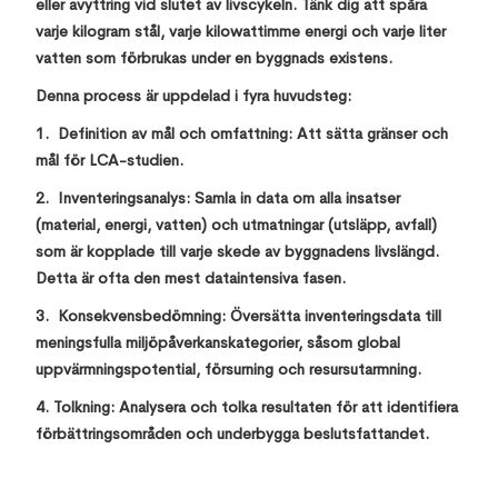
eller avyttring vid slutet av livscykeln. Tänk dig att spåra
varje kilogram stål, varje kilowattimme energi och varje liter
vatten som förbrukas under en byggnads existens.
Denna process är uppdelad i fyra huvudsteg:
1. Definition av mål och omfattning: Att sätta gränser och
mål för LCA-studien.
2. Inventeringsanalys: Samla in data om alla insatser
(material, energi, vatten) och utmatningar (utsläpp, avfall)
som är kopplade till varje skede av byggnadens livslängd.
Detta är ofta den mest dataintensiva fasen.
3. Konsekvensbedömning: Översätta inventeringsdata till
meningsfulla miljöpåverkanskategorier, såsom global
uppvärmningspotential, försurning och resursutarmning.
4. Tolkning: Analysera och tolka resultaten för att identifiera
förbättringsområden och underbygga beslutsfattandet.