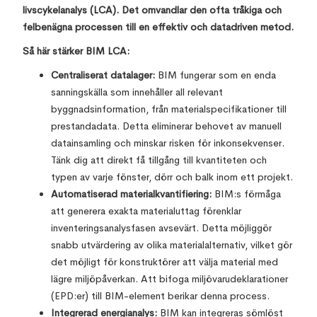
livscykelanalys (LCA). Det omvandlar den ofta tråkiga och
felbenägna processen till en effektiv och datadriven metod.
Så här stärker BIM LCA:
Centraliserat datalager:
BIM fungerar som en enda
sanningskälla som innehåller all relevant
byggnadsinformation, från materialspecifikationer till
prestandadata. Detta eliminerar behovet av manuell
datainsamling och minskar risken för inkonsekvenser.
Tänk dig att direkt få tillgång till kvantiteten och
typen av varje fönster, dörr och balk inom ett projekt.
Automatiserad materialkvantifiering:
BIM:s förmåga
att generera exakta materialuttag förenklar
inventeringsanalysfasen avsevärt. Detta möjliggör
snabb utvärdering av olika materialalternativ, vilket gör
det möjligt för konstruktörer att välja material med
lägre miljöpåverkan. Att bifoga miljövarudeklarationer
(EPD:er) till BIM-element berikar denna process.
Integrerad energianalys:
BIM kan integreras sömlöst