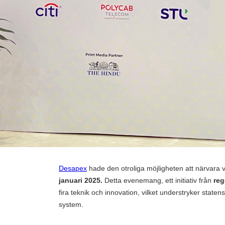
,
Sasikala G
March 24, 2025
Desapex
hade den otroliga möjligheten att närvar
januari 2025.
Detta evenemang, ett initiativ från
reg
fira teknik och innovation, vilket understryker stat
system.