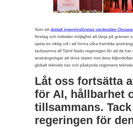
Som ett
digitalt ingenjörsföretag värdesätter
Desape
företag och individer möjlighet att tänja på gränser 
spela en viktig roll i att forma våra framtida ansträngn
tacksamma till Tamil Nadu-regeringen för att de har
ansträngningar att driva staten mot dess biljondollar
globalt tekniskt nav och påskynda regionens tekniska
Låt oss fortsätta 
för AI, hållbarhet
tillsammans. Tack 
regeringen för den