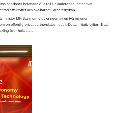
sa sessioner betonade AI:s roll i inkluderande, datadrivet
trad effektivitet och skalbarhet i arbetsstyrkan.
tsminister MK Stalin om etableringen av en två miljoner
n offentlig-privat partnerskapsmodell. Detta initiativ syftar till att
ckling över hela staten.