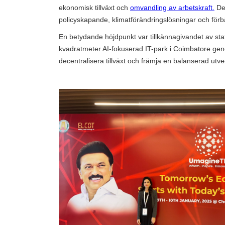
ekonomisk tillväxt och
omvandling av arbetskraft.
Des
policyskapande, klimatförändringslösningar och förbät
En betydande höjdpunkt var tillkännagivandet av sta
kvadratmeter AI-fokuserad IT-park i Coimbatore genom e
decentralisera tillväxt och främja en balanserad utve