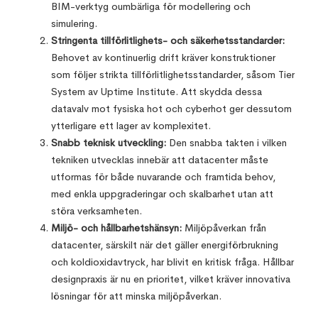
BIM-verktyg oumbärliga för modellering och
simulering.
Stringenta tillförlitlighets- och säkerhetsstandarder:
Behovet av kontinuerlig drift kräver konstruktioner
som följer strikta tillförlitlighetsstandarder, såsom Tier
System av Uptime Institute. Att skydda dessa
datavalv mot fysiska hot och cyberhot ger dessutom
ytterligare ett lager av komplexitet.
Snabb teknisk utveckling:
Den snabba takten i vilken
tekniken utvecklas innebär att datacenter måste
utformas för både nuvarande och framtida behov,
med enkla uppgraderingar och skalbarhet utan att
störa verksamheten.
Miljö- och hållbarhetshänsyn:
Miljöpåverkan från
datacenter, särskilt när det gäller energiförbrukning
och koldioxidavtryck, har blivit en kritisk fråga. Hållbar
designpraxis är nu en prioritet, vilket kräver innovativa
lösningar för att minska miljöpåverkan.