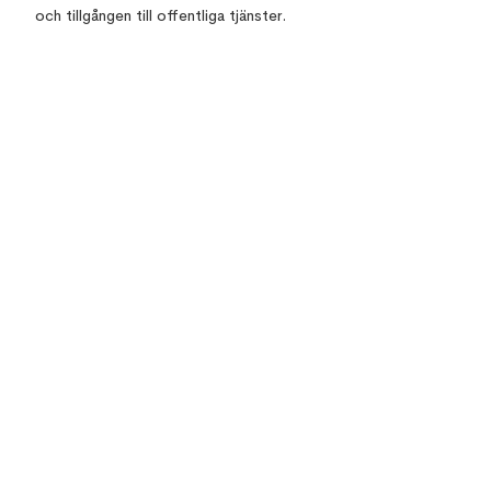
och tillgången till offentliga tjänster.
Top 10 Errors & its solutions in Revit
How to Manage the Common Data
Environment and why it matters?