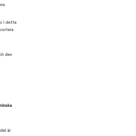
Common
ens
Data
Environment
and why it
matters?
p i detta
portera
Traditional
and BIM
Approach in
Quantity
och den
Surveying
 minska
Desapex is
Now a
Bentley
Training
Partner:
del är
Offering
Both