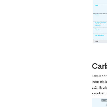
Carb
Teknik för
industriel
ståltillve
avskiljnin