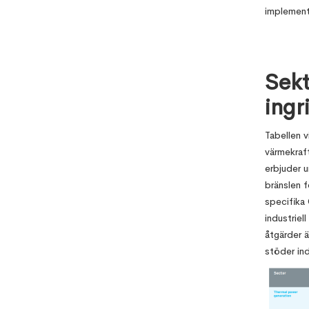
implement
Sekt
ingr
Tabellen v
värmekraft
erbjuder u
bränslen 
specifika
industriel
åtgärder 
stöder ind