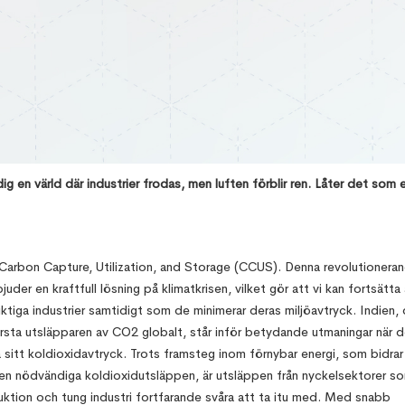
2025
dig en värld där industrier frodas, men luften förblir ren. Låter det som 
Carbon Capture, Utilization, and Storage (CCUS). Denna revolutionera
uder en kraftfull lösning på klimatkrisen, vilket gör att vi kan fortsätta 
ktiga industrier samtidigt som de minimerar deras miljöavtryck. Indien,
rsta utsläpparen av CO2 globalt, står inför betydande utmaningar när de
 sitt koldioxidavtryck. Trots framsteg inom förnybar energi, som bidrar t
en nödvändiga koldioxidutsläppen, är utsläppen från nyckelsektorer s
ktion och tung industri fortfarande svåra att ta itu med. Med snabb