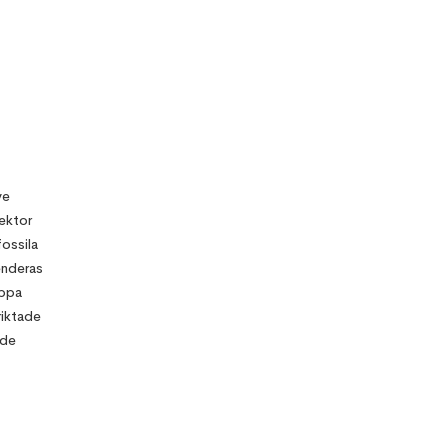
ve
ektor
ossila
enderas
äppa
riktade
 de