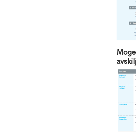
Mogen
avski