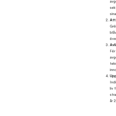
avg
sek
sin
Att
Grö
blå
öve
Avl
För
avg
tek
inn
Upp
Indi
liv
str
år 