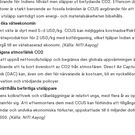
örande för Indiens tillväxt men släpper ut betydande CO2. Eftersom d
torer är starkt beroende av fossila bränslen är CCUS avgörande för att
a utsläpp samtidigt som energi- och materialsäkerheten bibehålls.
 öka väteekonomin
nt väte är dyrt med 5–6 USD/kg. CCUS kan möjliggöra kostnadseffekt
väteproduktion för 2 USD/kg med kolförgasning, vilket hjälper Indien a
rgå till en vätebaserad ekonomi.
(Källa: NITI Aayog)
ägsna atmosfärisk CO2
 att uppnå nettonollutsläpp och begränsa den globala uppvärmningen ä
örande att ta bort överskott av CO2 från atmosfären. Direct Air Captu
nik (DAC) kan, även om den för närvarande är kostsam, bli en nyckellö
ovation och stödjande policyer.
rätthålla befintliga utsläppare
ens kolkraftverk och stålanläggningar är relativt unga, med flera år av o
 framför sig. Att eftermontera dem med CCUS kan förhindra att tillgånga
andar och undvika ekonomiska förluster, uppskattade till 6 miljarder dolla
2050.
(Källa: NITI Aayog)