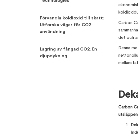
Technologies
ekonomisk 
koldioxidu
Förvandla koldioxid till skatt:
Carbon Ca
Utforska vägar för CO2-
sammanhang
användning
det och an
Denna met
Lagring av fångad CO2: En
nettonollu
djupdykning
mellanstat
Dek
Carbon Cap
utsläppen 
Dek
Ind