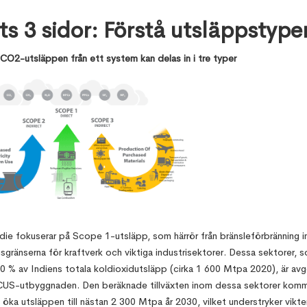
ts 3 sidor: Förstå utsläppstype
CO2-utsläppen från ett system kan delas in i tre typer
die fokuserar på Scope 1-utsläpp, som härrör från bränsleförbränning 
sgränserna för kraftverk och viktiga industrisektorer. Dessa sektorer, s
60 % av Indiens totala koldioxidutsläpp (cirka 1 600 Mtpa 2020), är av
CUS-utbyggnaden. Den beräknade tillväxten inom dessa sektorer komm
e öka utsläppen till nästan 2 300 Mtpa år 2030, vilket understryker vikte