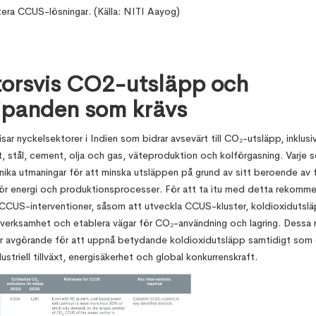
era CCUS-lösningar. (Källa: NITI Aayog)
orsvis CO2-utsläpp och
ipanden som krävs
isar nyckelsektorer i Indien som bidrar avsevärt till CO₂-utsläpp, inklusi
, stål, cement, olja och gas, väteproduktion och kolförgasning. Varje s
nika utmaningar för att minska utsläppen på grund av sitt beroende av f
för energi och produktionsprocesser. För att ta itu med detta rekomm
 CCUS-interventioner, såsom att utveckla CCUS-kluster, koldioxidutsl
l verksamhet och etablera vägar för CO₂-användning och lagring. Dessa 
är avgörande för att uppnå betydande koldioxidutsläpp samtidigt som
ustriell tillväxt, energisäkerhet och global konkurrenskraft.