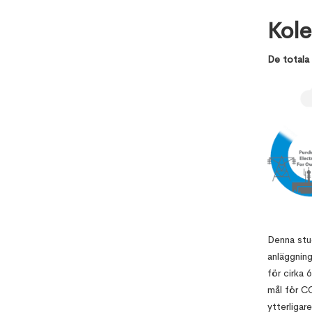
Kole
De totala 
Denna stu
anläggning
för cirka 
mål för C
ytterligar