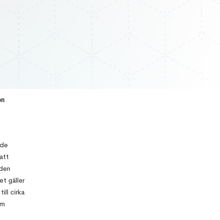
en
nde
Top 10 Errors
att
& its
solutions in
 den
Revit
t gäller
ill cirka
om
How to
Manage the