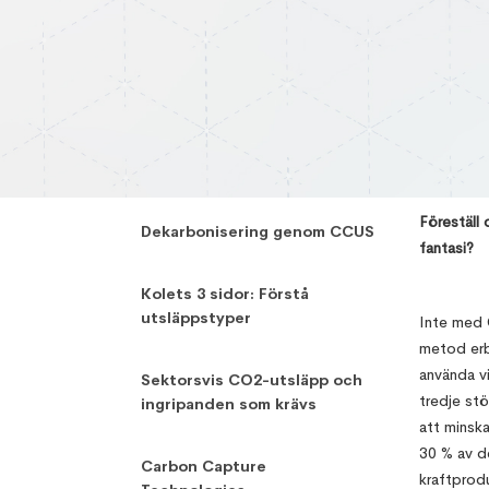
,
Lakshmi Chandrika
January 27, 
Föreställ 
Dekarbonisering genom CCUS
fantasi?
Kolets 3 sidor: Förstå
utsläppstyper
Inte med 
metod erbj
använda vi
Sektorsvis CO2-utsläpp och
tredje stö
ingripanden som krävs
att minska
30 % av d
Carbon Capture
kraftprodu