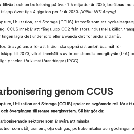
tillväxt och en befolkning på över 1,5 miljarder år 2036, beräknas Indi
tsläpp överstiga 4 gigaton per år år 2030.
(Källa: NITI Aayog)
pture, Utilization, and Storage (CCUS) framstår som ett nyckelbegrep
. CCUS innebär att fånga upp CO2 från stora industriella källor, trans
tingen lagra det under jord eller använda det för andra ändamål.
od är avgörande för att Indien ska uppnå sitt ambitiösa mål för
tsläpp till 2070, vilket framhållits av Internationella energibyrån (IEA) 
liga panelen för klimatförändringar (IPCC).
arbonisering genom CCUS
ture, Utilization and Storage (CCUS) spelar en avgörande roll för att
och övergången till renare energisystem. Så här gör du:
arboniserande sektorer som är svåra att minska.
ustrier som stål, cement, olja och gas, petrokemikalier och gödningsme