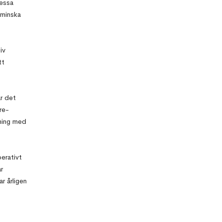
essa
SYNCHRO
 minska
4D Services
and Certified
Training
Desapex på
Umagine TN
iv
2025 AI
tt
Innovation
and
Collaborative
Growth i
Tamil Nadu
r det
re-
Desapex
visar upp
sning med
Digital Twin
Technology
på Maritime
India Expo
perativt
2025
r
r årligen