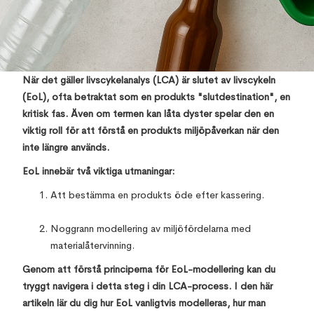
Mahalakshmi S
August 12, 2025
,
När det gäller livscykelanalys (LCA) är slutet av livscykeln
(EoL), ofta betraktat som en produkts "slutdestination", en
kritisk fas. Även om termen kan låta dyster spelar den en
viktig roll för att förstå en produkts miljöpåverkan när den
inte längre används.
EoL innebär två viktiga utmaningar:
Att bestämma en produkts öde efter kassering.
Noggrann modellering av miljöfördelarna med
materialåtervinning.
Genom att förstå principerna för EoL-modellering kan du
tryggt navigera i detta steg i din LCA-process. I den här
artikeln lär du dig hur EoL vanligtvis modelleras, hur man