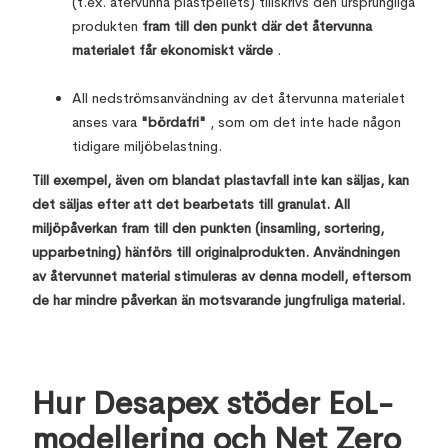
(t.ex. återvunna plastpellets) tillskrivs den ursprungliga
produkten
fram till den punkt där det återvunna
materialet får ekonomiskt värde
.
All nedströmsanvändning av det återvunna materialet
anses vara
"bördafri"
, som om det inte hade någon
tidigare miljöbelastning.
Till exempel, även om blandat plastavfall inte kan säljas, kan
det säljas efter att det bearbetats till granulat. All
miljöpåverkan fram till den punkten (insamling, sortering,
upparbetning) hänförs till originalprodukten. Användningen
av återvunnet material stimuleras av denna modell, eftersom
de har mindre påverkan än motsvarande jungfruliga material.
Hur Desapex stöder EoL-
modellering och Net Zero