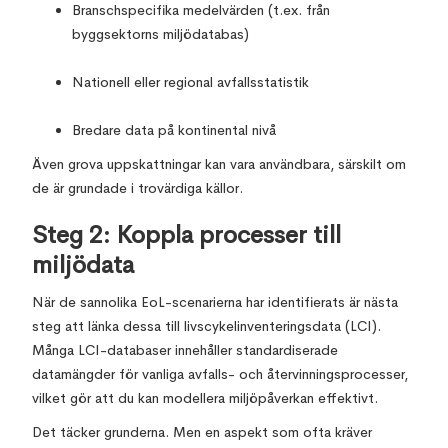
Branschspecifika medelvärden (t.ex. från
byggsektorns miljödatabas)
Nationell eller regional avfallsstatistik
Bredare data på kontinental nivå
Även grova uppskattningar kan vara användbara, särskilt om
de är grundade i trovärdiga källor.
Steg 2: Koppla processer till
miljödata
När de sannolika EoL-scenarierna har identifierats är nästa
steg att länka dessa till livscykelinventeringsdata (LCI).
Många LCI-databaser innehåller standardiserade
datamängder för vanliga avfalls- och återvinningsprocesser,
vilket gör att du kan modellera miljöpåverkan effektivt.
Det täcker grunderna. Men en aspekt som ofta kräver