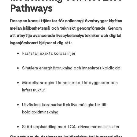
Pathways
Desapex konsulttjänster för nollenergi överbryggar klyftan
mellan hållbarhetsmål och tekniskt genomförande. Genom
att utnyttja avancerade livscykelanalystekniker och digital
ingenjörskonst hjälper vi dig att:
Fastställ exakta kolbaslinjer
Simulera energiförbrukning och inneslutet koldioxid
Modellstrategier för nollnetto för byggnader och
infrastruktur
Utvärdera kostnadseffektiva möjligheter till
koldioxidminskning
Stöd upphandling med LCA-drivna materialinsikter
Oavsett om du designar en koldioxidneutral byggnad eller