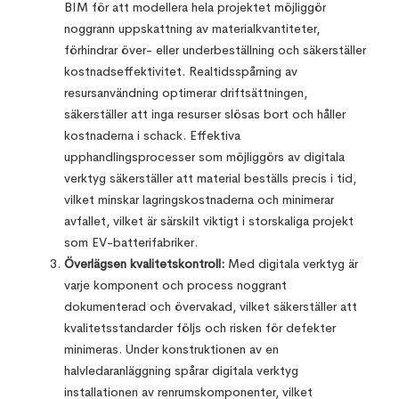
BIM för att modellera hela projektet möjliggör
noggrann uppskattning av materialkvantiteter,
förhindrar över- eller underbeställning och säkerställer
kostnadseffektivitet. Realtidsspårning av
resursanvändning optimerar driftsättningen,
säkerställer att inga resurser slösas bort och håller
kostnaderna i schack. Effektiva
upphandlingsprocesser som möjliggörs av digitala
verktyg säkerställer att material beställs precis i tid,
vilket minskar lagringskostnaderna och minimerar
avfallet, vilket är särskilt viktigt i storskaliga projekt
som EV-batterifabriker.
Överlägsen kvalitetskontroll:
Med digitala verktyg är
varje komponent och process noggrant
dokumenterad och övervakad, vilket säkerställer att
kvalitetsstandarder följs och risken för defekter
minimeras. Under konstruktionen av en
halvledaranläggning spårar digitala verktyg
installationen av renrumskomponenter, vilket