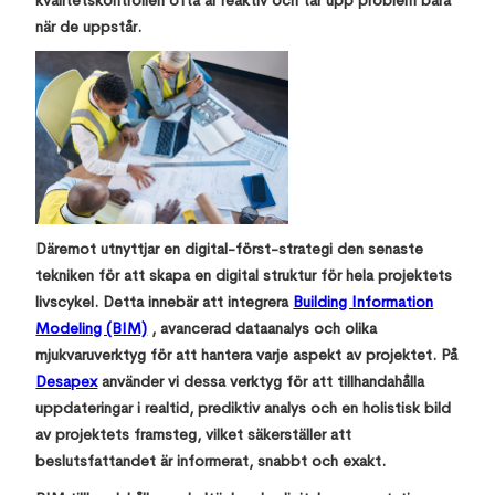
kvalitetskontrollen ofta är reaktiv och tar upp problem bara
när de uppstår.
Däremot utnyttjar en digital-först-strategi den senaste
tekniken för att skapa en digital struktur för hela projektets
livscykel. Detta innebär att integrera
Building Information
Modeling (BIM)
, avancerad dataanalys och olika
mjukvaruverktyg för att hantera varje aspekt av projektet. På
Desapex
använder vi dessa verktyg för att tillhandahålla
uppdateringar i realtid, prediktiv analys och en holistisk bild
av projektets framsteg, vilket säkerställer att
beslutsfattandet är informerat, snabbt och exakt.