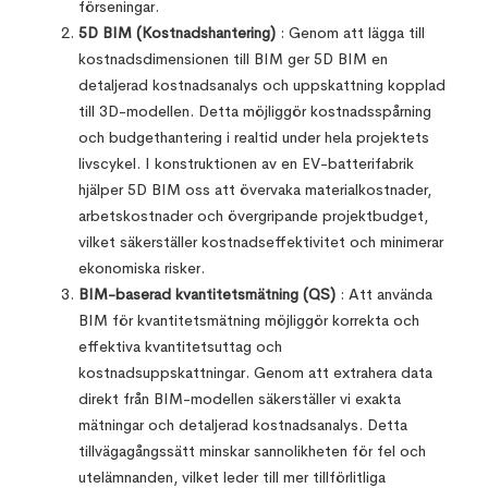
förseningar.
5D BIM (Kostnadshantering)
: Genom att lägga till
kostnadsdimensionen till BIM ger 5D BIM en
detaljerad kostnadsanalys och uppskattning kopplad
till 3D-modellen. Detta möjliggör kostnadsspårning
och budgethantering i realtid under hela projektets
livscykel. I konstruktionen av en EV-batterifabrik
hjälper 5D BIM oss att övervaka materialkostnader,
arbetskostnader och övergripande projektbudget,
vilket säkerställer kostnadseffektivitet och minimerar
ekonomiska risker.
BIM-baserad kvantitetsmätning (QS)
: Att använda
BIM för kvantitetsmätning möjliggör korrekta och
effektiva kvantitetsuttag och
kostnadsuppskattningar. Genom att extrahera data
direkt från BIM-modellen säkerställer vi exakta
mätningar och detaljerad kostnadsanalys. Detta
tillvägagångssätt minskar sannolikheten för fel och
utelämnanden, vilket leder till mer tillförlitliga