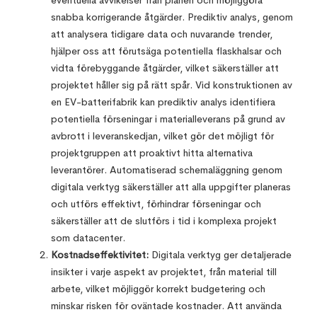
eventuella avvikelser från planen och möjliggöra
snabba korrigerande åtgärder. Prediktiv analys, genom
att analysera tidigare data och nuvarande trender,
hjälper oss att förutsäga potentiella flaskhalsar och
vidta förebyggande åtgärder, vilket säkerställer att
projektet håller sig på rätt spår. Vid konstruktionen av
en EV-batterifabrik kan prediktiv analys identifiera
potentiella förseningar i materialleverans på grund av
avbrott i leveranskedjan, vilket gör det möjligt för
projektgruppen att proaktivt hitta alternativa
leverantörer. Automatiserad schemaläggning genom
digitala verktyg säkerställer att alla uppgifter planeras
och utförs effektivt, förhindrar förseningar och
säkerställer att de slutförs i tid i komplexa projekt
som datacenter.
Kostnadseffektivitet:
Digitala verktyg ger detaljerade
insikter i varje aspekt av projektet, från material till
arbete, vilket möjliggör korrekt budgetering och
minskar risken för oväntade kostnader. Att använda