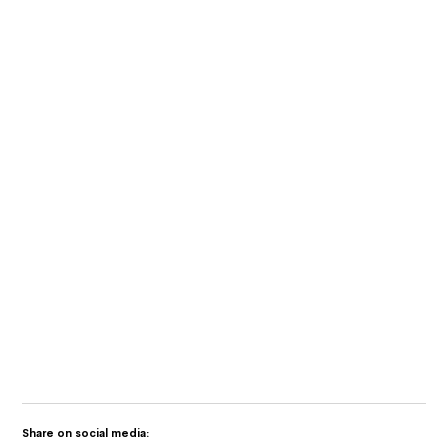
Partner: Offering Both SYNCHRO 4D
Services and Certified Training
Desapex på Umagine TN 2025 AI
Innovation and Collaborative Growth i
Tamil Nadu
Desapex visar upp Digital Twin
Technology på Maritime India Expo 2025
Share on social media: