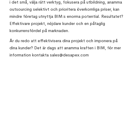
i det små, välja rätt verktyg, fokusera på utbildning, anamma
outsourcing selektivt och prioritera överkomliga priser, kan
mindre företag utnyttja BIM:s enorma potential. Resultatet?
Effektivare projekt, nöjdare kunder och en påtaglig
konkurrensfördel på marknaden.
Är du redo att effektivisera dina projekt och imponera på
dina kunder? Det är dags att anamma kraften i BIM, för mer
information kontakta sales@desapex.com
Top 10 Errors & its solutions in Revit