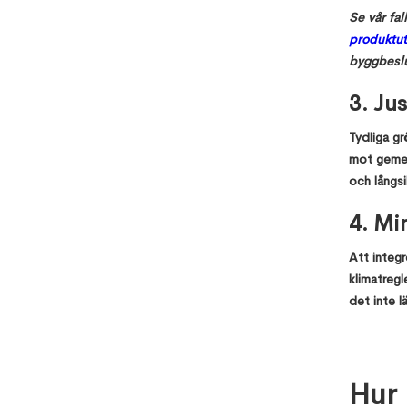
Se vår fal
produktut
byggbeslu
3.
Jus
Tydliga gr
mot gemen
och långsi
4.
Min
Att integre
klimatregl
det inte l
Hur 