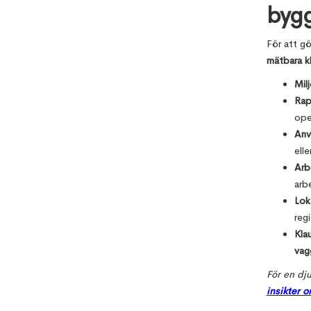
byg
För att g
mätbara kl
Mil
Rap
ope
Anv
ell
Arb
arb
Lok
reg
Klau
vag
För en dju
insikter 