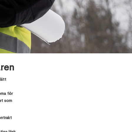
aren
lätt
Top 10 Errors
rna för
& its
solutions in
det som
Revit
ontrakt
How to
Manage the
tiga länk