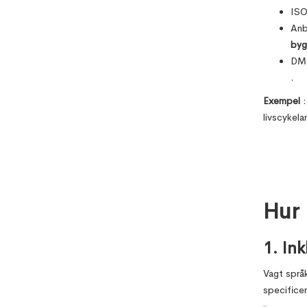
ISO
Anb
byg
DM
.
Exempel
:
livscykela
Hur 
1. Ink
Vagt språk
specificer