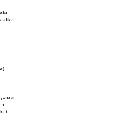
ader
 artikel
A).
garna är
om
len).