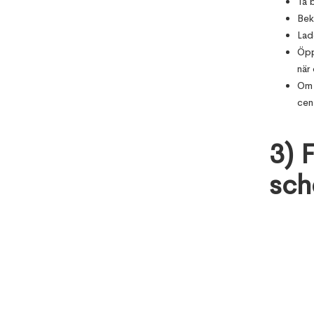
Ta 
Bek
Lad
Öpp
när
Om 
cen
3) F
sch