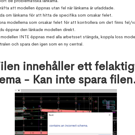
bort de problematiska länkarna.
räfta att modellen öppnas utan fel när länkarna är urladdade.
da om länkarna för att hitta de specifika som orsakar felet.
na modellerna som orsakar felet för att kontrollera om det finns fel/va
 du öppnar den länkade modellen direkt.
modellen INTE öppnas med alla arbetsset stängda, koppla loss model
tralen och spara den igen som en ny central.
ilen innehåller ett felaktig
ema - Kan inte spara filen