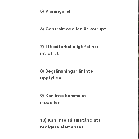
5) Visningsfel
6) Centralmodellen är korrupt
7) Ett oåterkalleligt fel har
inträffat
8) Begränsningar är inte
uppfyllda
9) Kan inte komma åt
modellen
10) Kan inte få tillstånd att
redigera elementet