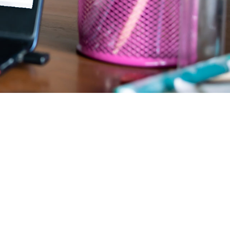
Top 10 Errors
& its
solutions in
Revit
How to
Manage the