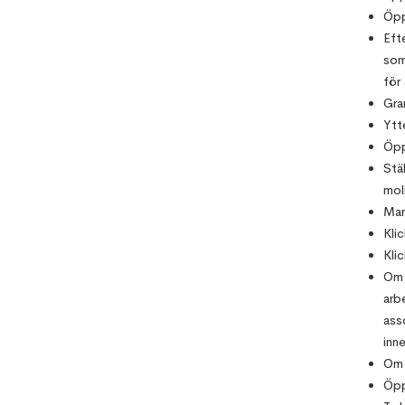
Öpp
Eft
som
för 
Gra
Ytt
Öpp
Stäl
mol
Mar
Kli
Kli
Om 
arb
ass
inn
Om 
Öpp