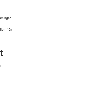
rningar
len från
t
.