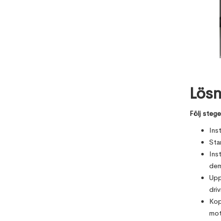
Lösn
Följ steg
Ins
Sta
Ins
dem
Upp
driv
Kop
mot