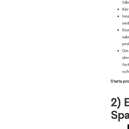
frå
Kör
Inn
sed
Kon
sak
pro
Om 
dri
for
och
Starta pr
2) E
Spa