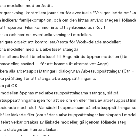
na modellen med en Audit.
er granskning, kontrollera journalen för eventuella "Vänligen ladda om"-r
 indikerar familjekorruption, och om den hittas använd stegen i följande
att reparera: Filen kommer inte att synkroniseras i Revit
nska och hantera eventuella varningar i modellen.
erligare objekt att kontrollera/testa för Work-delade modeller:
na modellen med alla arbetsset stängda
l in alternativet för arbetsset till Ange när du öppnar modellen (för
nmodeller, använd ... för att komma åt alternativet Ange).
kera alla arbetsuppsättningar i dialogrutan Arbetsuppsättningar (Ctrl + 
cka på Stäng för att stänga arbetsuppsättningarna.
cka på OK.
modellen öppnas med arbetsuppsättningarna stängda, slå på
etsuppsättningarna igen för att se om en eller flera av arbetsuppsättnin
ocierade med felet. Var särskilt uppmärksam på arbetsuppsättningar s
ehåller länkade filer (om sådana arbetsuppsättningar har skapats i model
felet verkar orsakas av länkade modeller, gå igenom följande steg.
na dialogrutan Hantera länkar.