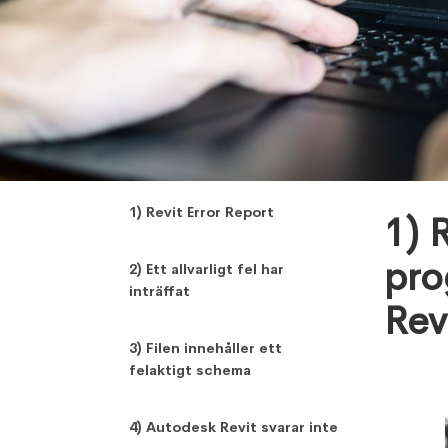
,
Meesum Hyder, Digital Catalyst
1) Revit Error Report
1) 
pro
2) Ett allvarligt fel har
inträffat
Rev
3) Filen innehåller ett
felaktigt schema
4) Autodesk Revit svarar inte