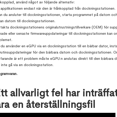
nkopplad, använd något av följande alternativ:
 applikationen endast när den är frånkopplad från dockningsstationen.
an du ansluter till dockningsstationen, starta programmet på datorn och
an datorn till dockningsstationen.
takta dockningsstationens originalutrustningstillverkare (OEM) för sup
nade eller senaste firmwareuppdateringar till dockningsstationen kan o
blemet.
du använder en eGPU via en dockningsstation till en bärbar dator, instal
vrutinsuppdateringar för den bärbara datorn och dockningsstationen. 
tfarande är ett problem måste eGPU:n anslutas direkt till den bärbara d
 inte gå via en dockningsstation.
ogramvaran.
tt allvarligt fel har inträffa
ra en återställningsfil