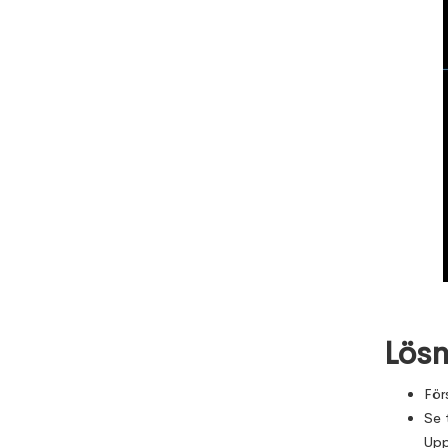
Lösn
För
Se t
Upp