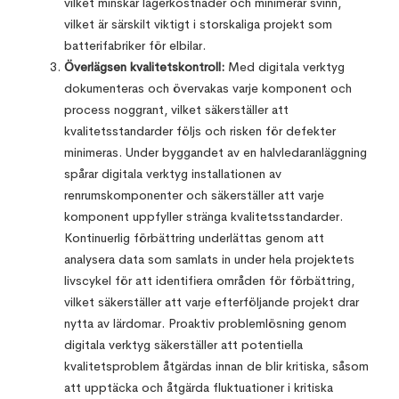
vilket minskar lagerkostnader och minimerar svinn,
vilket är särskilt viktigt i storskaliga projekt som
batterifabriker för elbilar.
Överlägsen kvalitetskontroll:
Med digitala verktyg
dokumenteras och övervakas varje komponent och
process noggrant, vilket säkerställer att
kvalitetsstandarder följs och risken för defekter
minimeras. Under byggandet av en halvledaranläggning
spårar digitala verktyg installationen av
renrumskomponenter och säkerställer att varje
komponent uppfyller stränga kvalitetsstandarder.
Kontinuerlig förbättring underlättas genom att
analysera data som samlats in under hela projektets
livscykel för att identifiera områden för förbättring,
vilket säkerställer att varje efterföljande projekt drar
nytta av lärdomar. Proaktiv problemlösning genom
digitala verktyg säkerställer att potentiella
kvalitetsproblem åtgärdas innan de blir kritiska, såsom
att upptäcka och åtgärda fluktuationer i kritiska