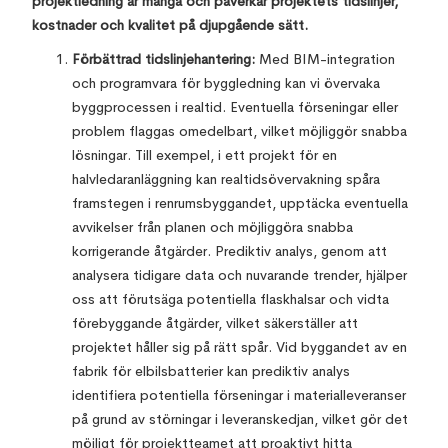
projektledning är många och påverkar projektets tidslinjer,
kostnader och kvalitet på djupgående sätt.
Förbättrad tidslinjehantering:
Med BIM-integration
och programvara för byggledning kan vi övervaka
byggprocessen i realtid. Eventuella förseningar eller
problem flaggas omedelbart, vilket möjliggör snabba
lösningar. Till exempel, i ett projekt för en
halvledaranläggning kan realtidsövervakning spåra
framstegen i renrumsbyggandet, upptäcka eventuella
avvikelser från planen och möjliggöra snabba
korrigerande åtgärder. Prediktiv analys, genom att
analysera tidigare data och nuvarande trender, hjälper
oss att förutsäga potentiella flaskhalsar och vidta
förebyggande åtgärder, vilket säkerställer att
projektet håller sig på rätt spår. Vid byggandet av en
fabrik för elbilsbatterier kan prediktiv analys
identifiera potentiella förseningar i materialleveranser
på grund av störningar i leveranskedjan, vilket gör det
möjligt för projektteamet att proaktivt hitta