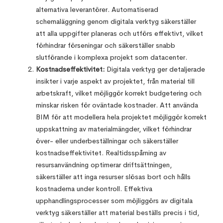
alternativa leverantörer. Automatiserad
schemaläggning genom digitala verktyg säkerställer
att alla uppgifter planeras och utförs effektivt, vilket
förhindrar förseningar och säkerställer snabb
slutförande i komplexa projekt som datacenter.
Kostnadseffektivitet:
Digitala verktyg ger detaljerade
insikter i varje aspekt av projektet, från material till
arbetskraft, vilket möjliggör korrekt budgetering och
minskar risken för oväntade kostnader. Att använda
BIM för att modellera hela projektet möjliggör korrekt
uppskattning av materialmängder, vilket förhindrar
över- eller underbeställningar och säkerställer
kostnadseffektivitet. Realtidsspårning av
resursanvändning optimerar driftsättningen,
säkerställer att inga resurser slösas bort och hålls
kostnaderna under kontroll. Effektiva
upphandlingsprocesser som möjliggörs av digitala
verktyg säkerställer att material beställs precis i tid,