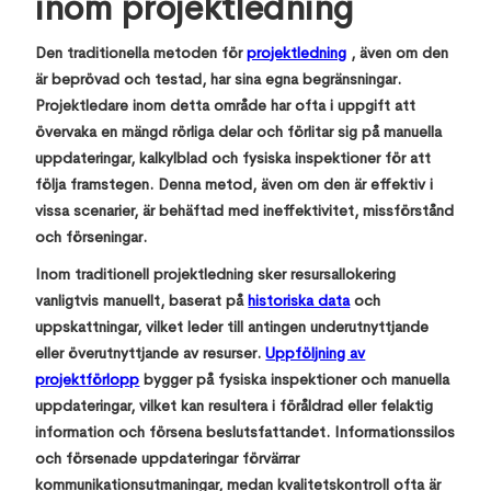
inom projektledning
Den traditionella metoden för
projektledning
, även om den
är beprövad och testad, har sina egna begränsningar.
Projektledare inom detta område har ofta i uppgift att
övervaka en mängd rörliga delar och förlitar sig på manuella
uppdateringar, kalkylblad och fysiska inspektioner för att
följa framstegen. Denna metod, även om den är effektiv i
vissa scenarier, är behäftad med ineffektivitet, missförstånd
och förseningar.
Inom traditionell projektledning sker resursallokering
vanligtvis manuellt, baserat på
historiska data
och
uppskattningar, vilket leder till antingen underutnyttjande
eller överutnyttjande av resurser.
Uppföljning av
projektförlopp
bygger på fysiska inspektioner och manuella
uppdateringar, vilket kan resultera i föråldrad eller felaktig
information och försena beslutsfattandet. Informationssilos
och försenade uppdateringar förvärrar
kommunikationsutmaningar, medan kvalitetskontroll ofta är