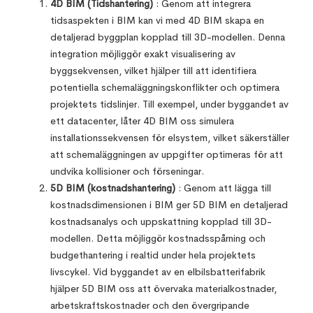
4D BIM (Tidshantering)
: Genom att integrera
tidsaspekten i BIM kan vi med 4D BIM skapa en
detaljerad byggplan kopplad till 3D-modellen. Denna
integration möjliggör exakt visualisering av
byggsekvensen, vilket hjälper till att identifiera
potentiella schemaläggningskonflikter och optimera
projektets tidslinjer. Till exempel, under byggandet av
ett datacenter, låter 4D BIM oss simulera
installationssekvensen för elsystem, vilket säkerställer
att schemaläggningen av uppgifter optimeras för att
undvika kollisioner och förseningar.
5D BIM (kostnadshantering)
: Genom att lägga till
kostnadsdimensionen i BIM ger 5D BIM en detaljerad
kostnadsanalys och uppskattning kopplad till 3D-
modellen. Detta möjliggör kostnadsspårning och
budgethantering i realtid under hela projektets
livscykel. Vid byggandet av en elbilsbatterifabrik
hjälper 5D BIM oss att övervaka materialkostnader,
arbetskraftskostnader och den övergripande