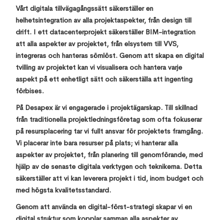
Vårt digitala tillvägagångssätt säkerställer en
helhetsintegration av alla projektaspekter, från design till
drift. I ett datacenterprojekt säkerställer BIM-integration
att alla aspekter av projektet, från elsystem till VVS,
integreras och hanteras sömlöst. Genom att skapa en digital
tvilling av projektet kan vi visualisera och hantera varje
aspekt på ett enhetligt sätt och säkerställa att ingenting
förbises.
På Desapex är vi engagerade i projektägarskap. Till skillnad
från traditionella projektledningsföretag som ofta fokuserar
på resursplacering tar vi fullt ansvar för projektets framgång.
Vi placerar inte bara resurser på plats; vi hanterar alla
aspekter av projektet, från planering till genomförande, med
hjälp av de senaste digitala verktygen och teknikerna. Detta
säkerställer att vi kan leverera projekt i tid, inom budget och
med högsta kvalitetsstandard.
Genom att använda en digital-först-strategi skapar vi en
digital struktur som kopplar samman alla aspekter av