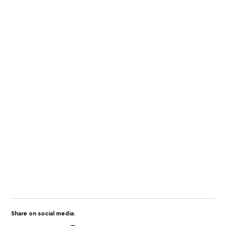
Services and Certified Training
Desapex på Umagine TN 2025 AI
Innovation and Collaborative Growth i
Tamil Nadu
Desapex visar upp Digital Twin
Technology på Maritime India Expo 2025
Share on social media: