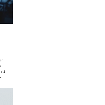
och
e
 att
v