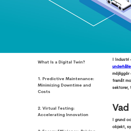
,
Sandesh Rao
April 25, 2025
I Industri
What Is a Digital Twin?
underhålle
möjliggör 
1. Predictive Maintenance:
framåt mot
Minimizing Downtime and
sektorer, 
Costs
Vad 
2. Virtual Testing:
Accelerating Innovation
I grund oc
objekt, sy