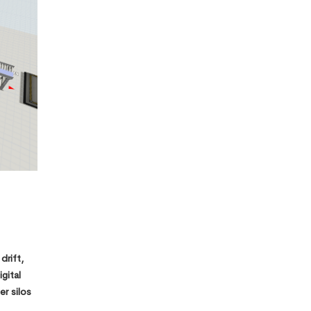
drift,
gital
r silos