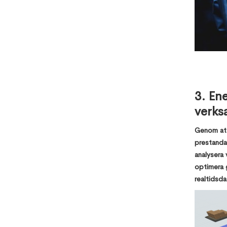
3. Ene
verks
Genom att 
prestandab
analysera 
optimera g
realtidsda