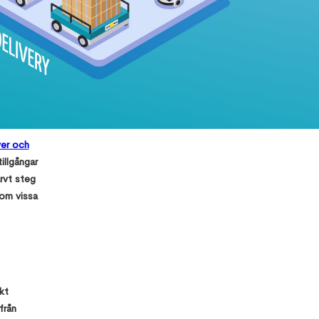
ver och
illgångar
rvt steg
nom vissa
Top 10 Errors
& its
solutions in
Revit
kt
How to
från
Manage the