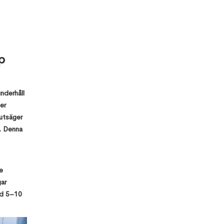
SYNCHRO
4D Services
and Certified
Training
Desapex på
Umagine TN
p
2025 AI
Innovation
and
Collaborative
Growth i
nderhåll
Tamil Nadu
er
Desapex
rutsäger
visar upp
r. Denna
Digital Twin
Technology
på Maritime
India Expo
2025
e
gar
ed 5–10