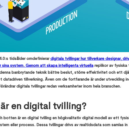
 4.0:s tidsålder omdefinierar
digitala tvillingar
hur tillverkare designar, dri
r sina system. Genom att skapa intelligenta virtuella
replikor av fysiska t
denna banbrytande teknik bättre beslut, större effektivitet och ett djä
 datadriven tillverkning. Även om de fortfarande är under utveckling i
förändrar digitala tvillingar redan verksamheter inom hela branschen.
är en digital tvilling?
h botten är en digital tvilling en högkvalitativ digital modell av ett fysis
stem eller process. Dessa tvillingar drivs av realtidsdata som samlas in 