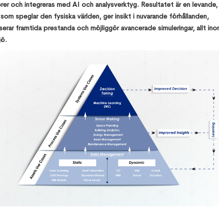
er och integreras med AI och analysverktyg. Resultatet är en levande,
 som speglar den fysiska världen, ger insikt i nuvarande förhållanden,
erar framtida prestanda och möjliggör avancerade simuleringar, allt in
jö.