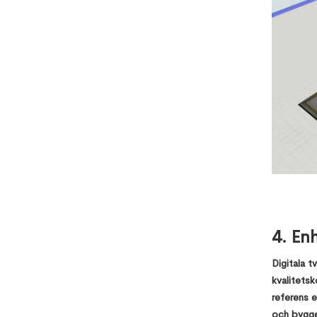
4. En
Digitala t
kvalitetsk
referens 
och bygge