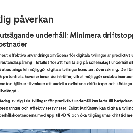
lig påverkan
rutsägande underhåll: Minimera driftstop
ostnader
est effektiva användningsområdena för digitala tvillingar är prediktivt u
restandaspårning . Istället för att förlita sig på schemalagt underhåll ell
 utrustningsfel möjliggör digitala tvillingar konstant övervakning. De fö
h potentiella haverier innan de inträffar, vilket möjliggör snabba insatse
metod hjälper tillverkare att undvika oväntade driftstopp och förlänga
livslängd .
ring av digitala tvillingar för prediktivt underhåll kan leda till betydand
sparingar och effektivitetsvinster. Enligt McKinsey kan digitala tvillin
derhållskostnaderna med upp till 40 % och öka tillgångarnas drifttid m