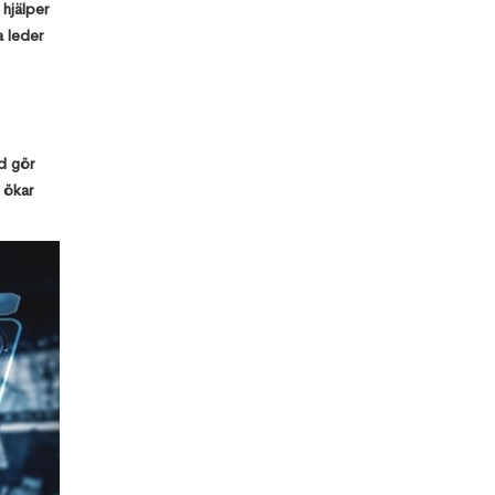
 hjälper
a leder
d gör
 ökar