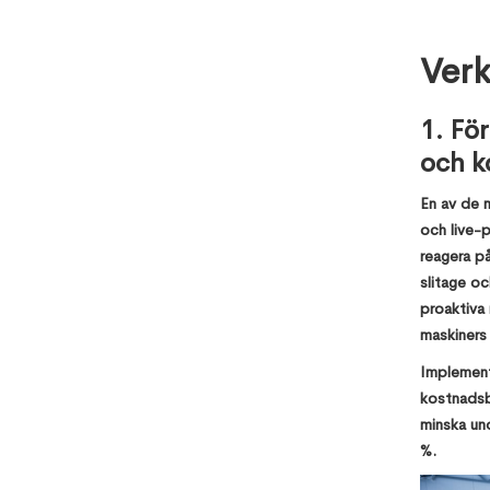
Verk
1. Fö
och k
En av de m
och live-p
reagera på
slitage oc
proaktiva 
maskiners 
Implemente
kostnadsbe
minska un
%.