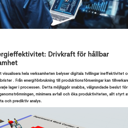
rgieffektivitet: Drivkraft för hållbar
amhet
visualisera hela verksamheten belyser digitala tvillingar ineffektivitet 
rister . Från energiförbrukning till produktionsförseningar kan tillverkar
varje lager i processen. Detta möjliggör snabba, välgrundade beslut för
enomströmningen, minimera avfall och öka produktiviteten, allt styrt a
ta och prediktiv analys.