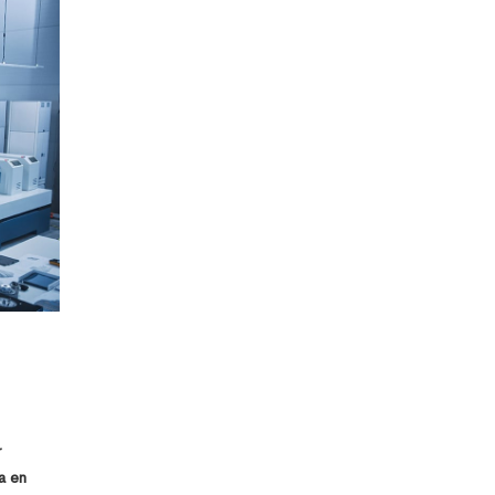
r
a en