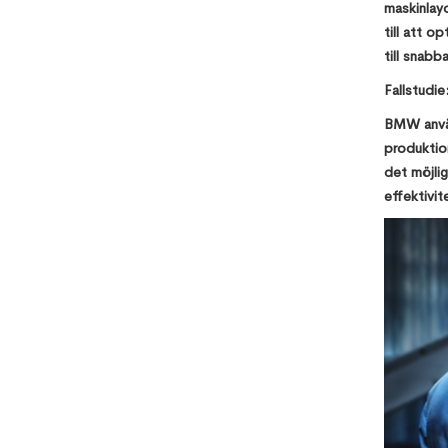
maskinlayo
till att o
till snabb
Fallstudi
BMW använd
produktio
det möjlig
effektivit