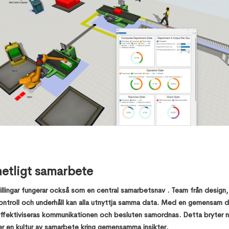
hetligt samarbete
villingar fungerar också som en central samarbetsnav . Team från design, 
ontroll och underhåll kan alla utnyttja samma data. Med en gemensam di
effektiviseras kommunikationen och besluten samordnas. Detta bryter ne
r en kultur av samarbete kring gemensamma insikter.