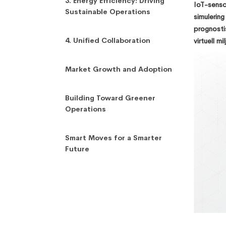
3. Energy Efficiency: Driving
IoT-sensor
Sustainable Operations
simulering
prognostis
4. Unified Collaboration
virtuell mil
Market Growth and Adoption
Building Toward Greener
Operations
Smart Moves for a Smarter
Future