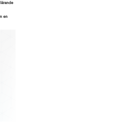
Common
 lärande
Data
Environment
and why it
om en
matters?
Traditional
and BIM
Approach in
Quantity
Surveying
Desapex is
Now a
Bentley
Training
Partner:
Offering
Both