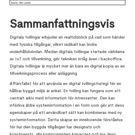
Sammanfattningsvis
Digitala tvillingar erbjuder en realtidsblick på vad som händer
med fysiska tillgångar, vilket radikalt kan lindra
underhållsbördan. Medan digitala tvillingar startade världarna
av IoT och tillverkning, gör tekniken intåg även i backoffice.
Digitala tvillingar är mycket mer än bara en digital kopia av en
tillverkningsprocess eller anläggning
Affärsfallet för att använda en digital tvillingstrategi för en
hållbar byggd miljö är enkel. En tvilling kan fungera som ett
centralt arkiv med information för intressenter. Den kan
införliva äldre systeminformation i en form som gör att dess
egenskaper på ett användbart sätt kan kombineras med ny
systeminformation. Detta skapar en inneboende förståelse
för hur den byggda tillgången har designats och
konstruerats, alla komponenters kapacitet och hur dess