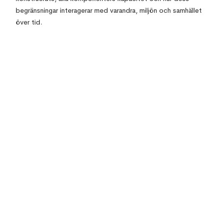
begränsningar interagerar med varandra, miljön och samhället
över tid.
Top 10 Errors & its solutions in Revit
How to Manage the Common Data
Environment and why it matters?