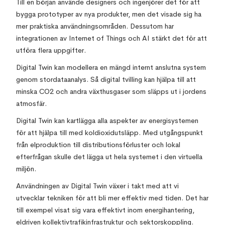
Till en början använde designers och ingenjörer det för att
bygga prototyper av nya produkter, men det visade sig ha
mer praktiska användningsområden. Dessutom har
integrationen av Internet of Things och AI stärkt det för att
utföra flera uppgifter.
Digital Twin kan modellera en mängd internt anslutna system
genom stordataanalys. Så digital tvilling kan hjälpa till att
minska CO2 och andra växthusgaser som släpps ut i jordens
atmosfär.
Digital Twin kan kartlägga alla aspekter av energisystemen
för att hjälpa till med koldioxidutsläpp. Med utgångspunkt
från elproduktion till distributionsförluster och lokal
efterfrågan skulle det lägga ut hela systemet i den virtuella
miljön.
Användningen av Digital Twin växer i takt med att vi
utvecklar tekniken för att bli mer effektiv med tiden. Det har
till exempel visat sig vara effektivt inom energihantering,
eldriven kollektivtrafikinfrastruktur och sektorskoppling.