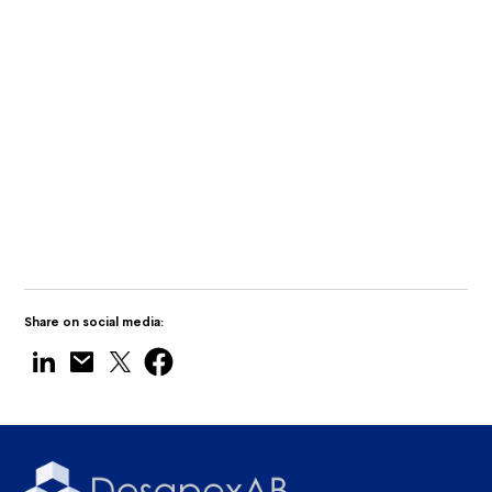
Innovation and Collaborative Growth i
Tamil Nadu
Desapex visar upp Digital Twin
Technology på Maritime India Expo 2025
Share on social media: