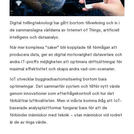
Digital tvillingteknologi har gått bortom tillverkning och in i
de sammanslagna världarna av Internet of Things, artificiell
intelligens och dataanalys.
När mer komplexa "saker" blir kopplade till förmågan att
producera data, ger en digital motsvarighet datavetare och
andra IT-proffs möjligheten att optimera driftsättningar för
maximal effektivitet och skapa andra vad-om-scenarier.
IoT utvecklar byggnadsautomatisering bortom bara
optimeringar. Det sammanför system och tillför nytt värde
genom innovationer som efterfrågekontroll och hur det
förbättrar luftkvaliteten. Men vi måste komma ihåg att IoT-
baserade analysplattformar fungerar bara för att de
förbinder människor med teknik – utan människor vid rodret
är de av ringa värde.