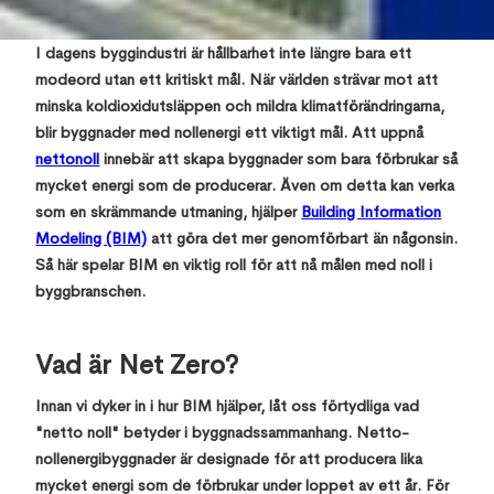
,
I dagens byggindustri är hållbarhet inte längre bara ett
modeord utan ett kritiskt mål. När världen strävar mot att
minska koldioxidutsläppen och mildra klimatförändringarna,
blir byggnader med nollenergi ett viktigt mål. Att uppnå
nettonoll
innebär att skapa byggnader som bara förbrukar så
mycket energi som de producerar. Även om detta kan verka
som en skrämmande utmaning, hjälper
Building Information
Modeling (BIM)
att göra det mer genomförbart än någonsin.
Så här spelar BIM en viktig roll för att nå målen med noll i
byggbranschen.
Vad är Net Zero?
Innan vi dyker in i hur BIM hjälper, låt oss förtydliga vad
"netto noll" betyder i byggnadssammanhang. Netto-
nollenergibyggnader är designade för att producera lika
mycket energi som de förbrukar under loppet av ett år. För