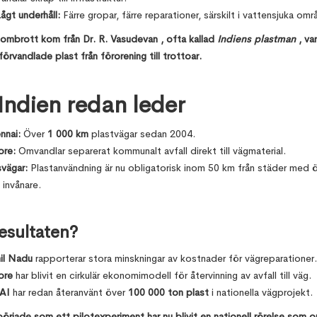
ågt underhåll:
Färre gropar, färre reparationer, särskilt i vattensjuka omr
ombrott kom från Dr. R. Vasudevan , ofta kallad
Indiens plastman
, va
förvandlade plast från förorening till trottoar.
Indien redan leder
nnai:
Över
1 000 km
plastvägar sedan 2004.
ore:
Omvandlar separerat kommunalt avfall direkt till vägmaterial.
svägar:
Plastanvändning är nu obligatorisk inom 50 km från städer med 
 invånare.
esultaten?
il Nadu
rapporterar stora minskningar av kostnader för vägreparationer.
ore
har blivit en cirkulär ekonomimodell för återvinning av avfall till väg.
AI
har redan återanvänt över
100 000 ton plast
i nationella vägprojekt.
örjade som ett pilotexperiment har nu blivit en nationell rörelse som 