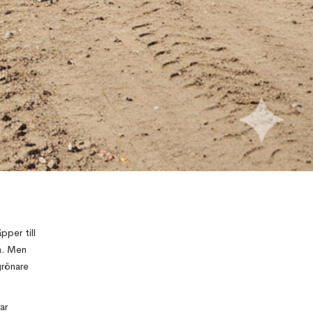
pper till
em. Men
Top 10 Errors
grönare
& its
solutions in
Revit
ar