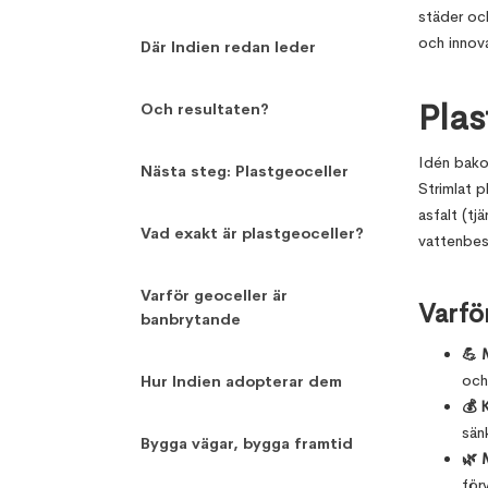
städer och
och innov
Där Indien redan leder
Plas
Och resultaten?
Idén bako
Nästa steg: Plastgeoceller
Strimlat p
asfalt (tj
Vad exakt är plastgeoceller?
vattenbes
Varför geoceller är
Varfö
banbrytande
💪 M
och
Hur Indien adopterar dem
💰 
sän
Bygga vägar, bygga framtid
🌿 M
förv