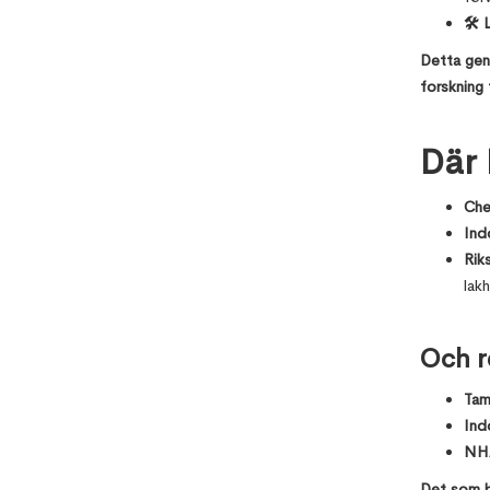
🛠 L
Detta gen
forskning 
Där 
Che
Ind
Rik
lakh
Och r
Tam
Ind
NH
Det som b