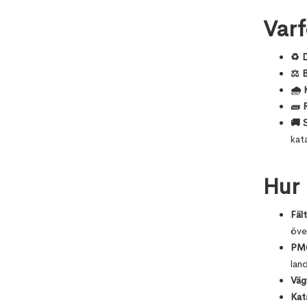
Varf
♻ D
⚖ B
🌧 
🧱 
🚚 
kat
Hur 
Fäl
öve
PMG
lan
Vägv
Kat