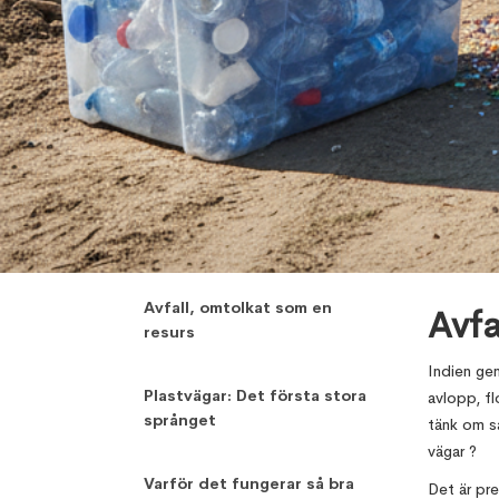
,
Lakshmi Chandrika
November 6,
Avfall, omtolkat som en
Avfa
resurs
Indien gen
Plastvägar: Det första stora
avlopp, fl
språnget
tänk om sa
vägar ?
Varför det fungerar så bra
Det är pr