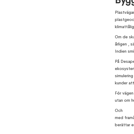
Bygg
Plastvägar
plastgeoce
klimattålig
Om de skal
årligen , 
Indien smi
På Desapex
ekosystem 
simulering
kunder att
För vägen 
utan om hu
Och
med framå
berättar e