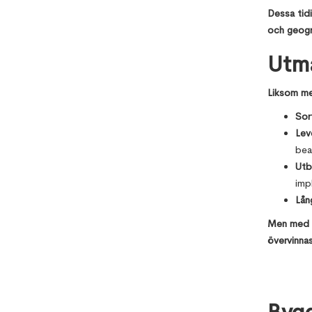
Dessa tidi
och geogra
Utma
Liksom med
Sort
Lev
bea
Utb
imp
Lån
Men med st
övervinnas