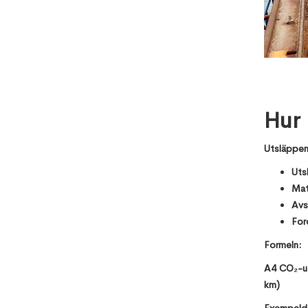
Hur
Utsläppen 
Uts
Mat
Avs
For
Formeln:
A4 CO₂-ut
km)