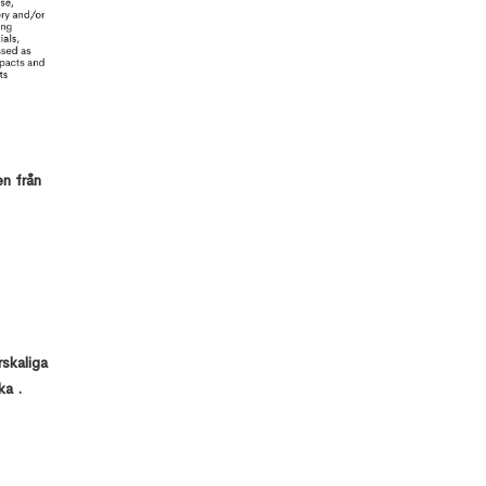
SYNCHRO
4D Services
and Certified
Training
Desapex på
Umagine TN
2025 AI
Innovation
and
Collaborative
n från
Growth i
Tamil Nadu
Desapex
visar upp
Digital Twin
Technology
på Maritime
India Expo
2025
skaliga
ka .