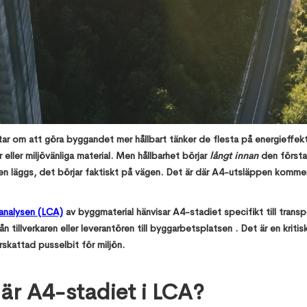
tar om att göra byggandet mer hållbart tänker de flesta på energieffekt
eller miljövänliga material. Men hållbarhet börjar
långt innan
den första
n läggs, det börjar faktiskt på vägen. Det är där A4-utsläppen kommer 
lanalysen (LCA)
av byggmaterial hänvisar A4-stadiet specifikt till trans
rån tillverkaren eller leverantören till byggarbetsplatsen . Det är en kriti
skattad pusselbit för miljön.
är A4-stadiet i LCA?