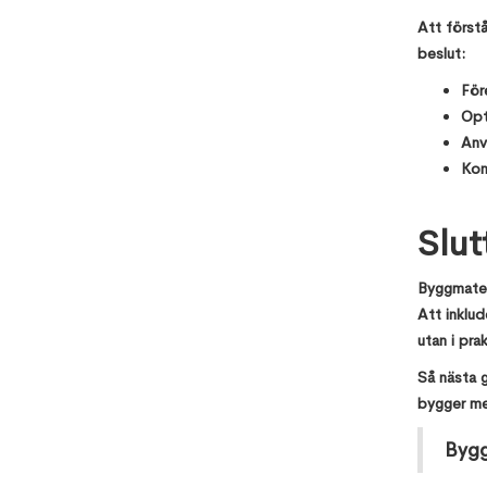
Att förstå
beslut:
För
Opt
Anv
Kon
Slut
Byggmateri
Att inklud
utan i prak
Så nästa g
bygger me
Bygg