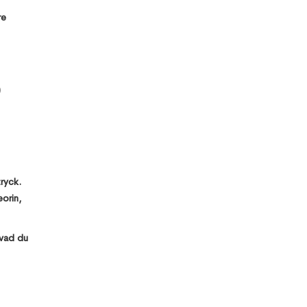
re
)
ryck.
eorin,
 vad du