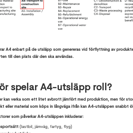
rar A4 enbart på de utsläpp som genereras vid förflyttning av produkte
ten till den plats där den ska användas.
ör spelar A4-utsläpp roll?
r kan verka som ett litet avbrott jämfört med produktion, men för stor
t eller material som köps in långväga ifrån kan A4-utsläppen snabbt ö
ktorer som påverkar A4-utsläppen inkluderar:
nsportsätt
(lastbil, järnväg, fartyg, flyg)