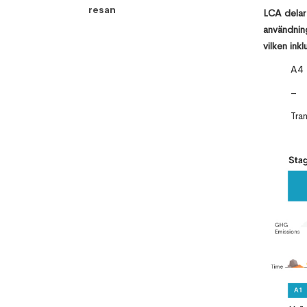
resan
LCA delar 
användning
vilken inkl
A4
–
Tra