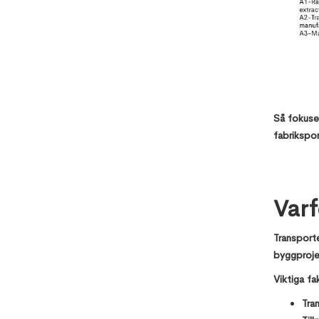
Så fokuse
fabrikspor
Varf
Transporte
byggprojek
Viktiga fa
Tra