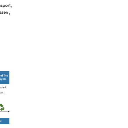
Common
Data
nsport,
Environment
asen ,
and why it
matters?
Traditional
and BIM
Approach in
Quantity
Surveying
Desapex is
Now a
Bentley
Training
Partner:
Offering
Both