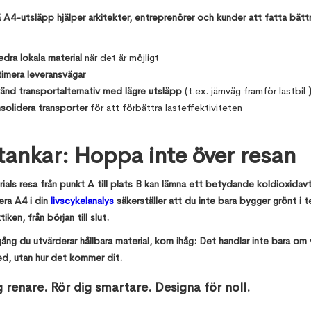
 A4-utsläpp hjälper arkitekter, entreprenörer och kunder att fatta bätt
edra lokala material
när det är möjligt
imera leveransvägar
änd transportalternativ med lägre utsläpp
(t.ex. järnväg framför lastbil
solidera transporter
för att förbättra lasteffektiviteten
tankar: Hoppa inte över resan
als resa från punkt A till plats B kan lämna ett betydande koldioxidavt
era A4 i din
livscykelanalys
säkerställer att du inte bara bygger grönt i t
tiken, från början till slut.
ång du utvärderar hållbara material, kom ihåg: Det handlar inte bara om
d, utan hur det kommer dit.
 renare. Rör dig smartare. Designa för noll.