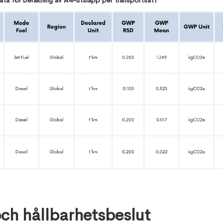
ta för beräkning av A4-utsläpp per transportsätt
ch hållbarhetsbeslut