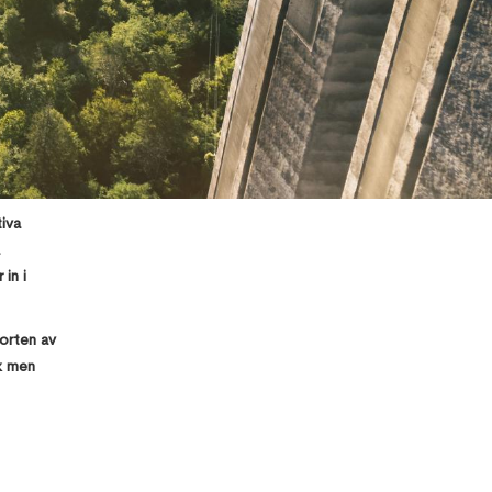
iva
in i
Top 10 Errors
porten av
& its
sk men
solutions in
Revit
How to
Manage the