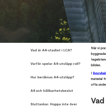
,
S Mahalakshmi
May 26, 2025
När vi pra
Vad är A4-stadiet i LCA?
byggnader 
tegelstene
Varför spelar A4-utsläpp roll?
bilden.
I
livscyke
Hur beräknas A4-utsläpp?
material f
ofta under
A4 och hållbarhetsbeslut
Vad 
Sluttankar: Hoppa inte över