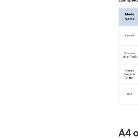
Exempelda
A4 o