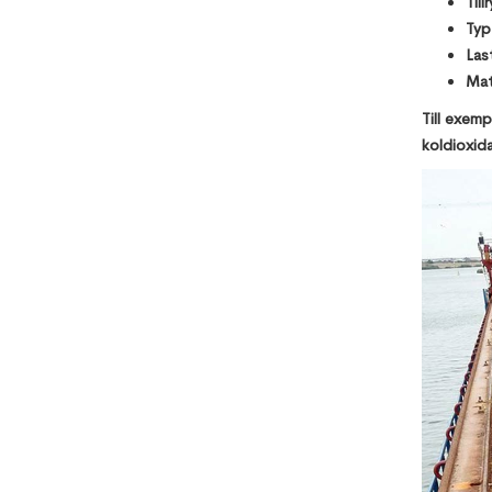
Till
Typ
Las
Mat
Till exemp
koldioxida