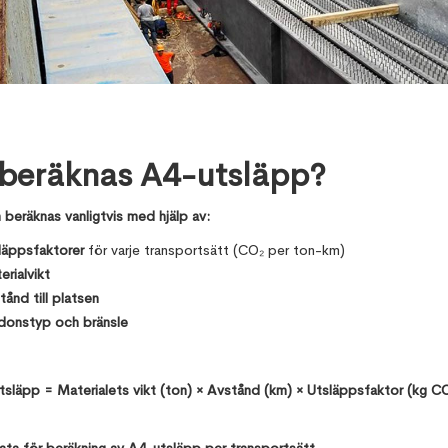
 beräknas A4-utsläpp?
beräknas vanligtvis med hjälp av:
läppsfaktorer
för varje transportsätt (CO₂ per ton-km)
erialvikt
tånd till platsen
donstyp och bränsle
släpp = Materialets vikt (ton) × Avstånd (km) × Utsläppsfaktor (kg C