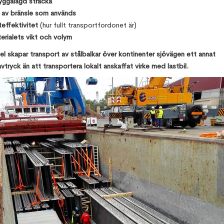
ryggalagd sträcka
 av bränsle som används
teffektivitet
(hur fullt transportfordonet är)
erialets vikt och volym
el skapar transport av stålbalkar över kontinenter sjövägen ett annat
vtryck än att transportera lokalt anskaffat virke med lastbil.