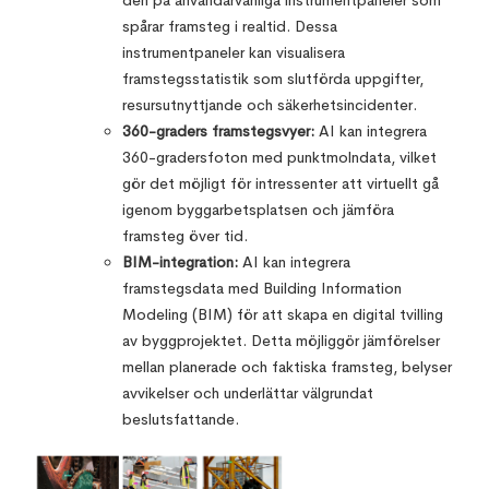
den på användarvänliga instrumentpaneler som
spårar framsteg i realtid. Dessa
instrumentpaneler kan visualisera
framstegsstatistik som slutförda uppgifter,
resursutnyttjande och säkerhetsincidenter.
360-graders framstegsvyer:
AI kan integrera
360-gradersfoton med punktmolndata, vilket
gör det möjligt för intressenter att virtuellt gå
igenom byggarbetsplatsen och jämföra
framsteg över tid.
BIM-integration:
AI kan integrera
framstegsdata med Building Information
Modeling (BIM) för att skapa en digital tvilling
av byggprojektet. Detta möjliggör jämförelser
mellan planerade och faktiska framsteg, belyser
avvikelser och underlättar välgrundat
beslutsfattande.