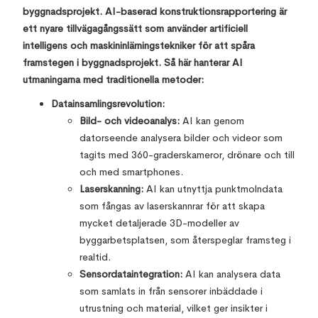
byggnadsprojekt. AI-baserad konstruktionsrapportering är
ett nyare tillvägagångssätt som använder artificiell
intelligens och maskininlärningstekniker för att spåra
framstegen i byggnadsprojekt. Så här hanterar AI
utmaningarna med traditionella metoder:
Datainsamlingsrevolution:
Bild- och videoanalys:
AI kan genom
datorseende analysera bilder och videor som
tagits med 360-graderskameror, drönare och till
och med smartphones.
Laserskanning:
AI kan utnyttja punktmolndata
som fångas av laserskannrar för att skapa
mycket detaljerade 3D-modeller av
byggarbetsplatsen, som återspeglar framsteg i
realtid.
Sensordataintegration:
AI kan analysera data
som samlats in från sensorer inbäddade i
utrustning och material, vilket ger insikter i