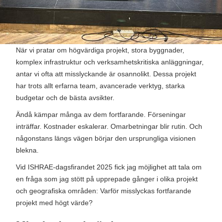
När vi pratar om högvärdiga projekt, stora byggnader,
komplex infrastruktur och verksamhetskritiska anläggningar,
antar vi ofta att misslyckande är osannolikt. Dessa projekt
har trots allt erfarna team, avancerade verktyg, starka
budgetar och de bästa avsikter.
Ändå kämpar många av dem fortfarande. Förseningar
inträffar. Kostnader eskalerar. Omarbetningar blir rutin. Och
någonstans längs vägen börjar den ursprungliga visionen
blekna.
Vid ISHRAE-dagsfirandet 2025 fick jag möjlighet att tala om
en fråga som jag stött på upprepade gånger i olika projekt
och geografiska områden: Varför misslyckas fortfarande
projekt med högt värde?