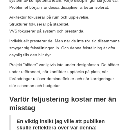
system av kompetenta team. Varje disciplin gör sitt jobb väl.
Problemet börjar när dessa discipliner arbetar isolerat.
Arkitektur fokuserar på rum och upplevelse.
Strukturer fokuserar på stabilitet.
VVS fokuserar på system och prestanda.
Individuellt presterar de. Men när de inte rör sig tillsammans
smyger sig felställningen in. Och denna felställning är ofta
osynlig tills den blir dyr.
Projekt "blöder" vanligtvis inte under designfasen. De blöder
under utförandet, när konflikter upptäcks på plats, när
förändringar utlöser dominoeffekter och när korrigeringar
stör scheman och budgetar.
Varför feljustering kostar mer än
misstag
En viktig insikt jag ville att publiken
skulle reflektera över var denna: