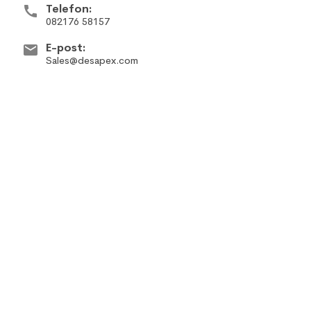
Telefon:
082176 58157
E-post:
Sales@desapex.com
Top 10 Errors & its solutions in
Revit
How to Manage the Common Data
Environment and why it matters?