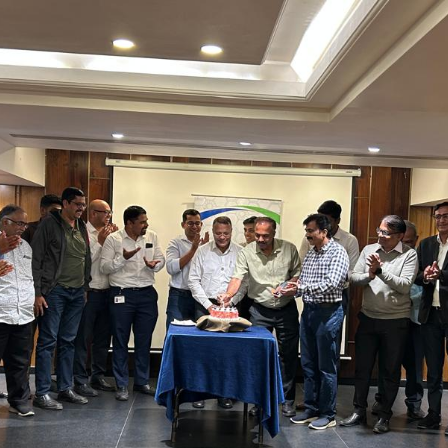
Kaushik Shetty
January 15, 2026
,