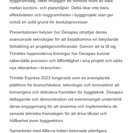
byggframsteg, vilket möjliggör ett sömlöst flöde av data
mellan kontors- och platsmiljöer. Detta ökar inte bara
effektiviteten och noggrannheten i byggprojekt utan ger
också en solid grund för beslutsprocesser.
Presentationen belyser hur Desapex utnyttjar dessa
avancerade teknologier för att åstadkomma en betydande
förbättring av projektgenomförandet. Genom att ta till sig
Trimbles toppmoderna lösningar har Desapex kunnat
säkerställa precision och tillförlitlighet i sina projekt och sätta
nya riktmärken i branschen.
Trimble Express 2023 fungerade som en exemplarisk
plattform för branschledare, teknologer och innovatörer att
konvergera och diskutera framtiden för byggteknik. Desapex
deltagande och demonstration vid evenemanget underströk
deras engagemang för att anamma och implementera de
senaste tekniska framstegen för att driva tillväxt och
hållbarhet inom byggsektorn.
Samarbetet med Allterra Indien betonade ytterligare