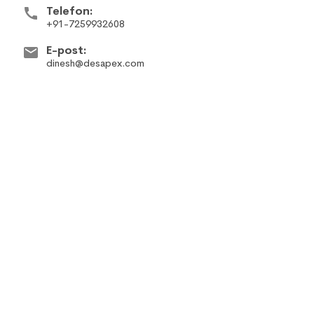
Telefon:
+91-7259932608
E-post:
dinesh@desapex.com
Top 10 Errors & its solutions in
Revit
How to Manage the Common Data