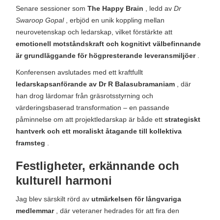
Senare sessioner som
The Happy Brain
, ledd av
Dr
Swaroop Gopal
, erbjöd en unik koppling mellan
neurovetenskap och ledarskap, vilket förstärkte att
emotionell motståndskraft och kognitivt välbefinnande
är grundläggande för högpresterande leveransmiljöer
.
Konferensen avslutades med ett kraftfullt
ledarskapsanförande av Dr R Balasubramaniam
, där
han drog lärdomar från gräsrotsstyrning och
värderingsbaserad transformation – en passande
påminnelse om att projektledarskap är både ett
strategiskt
hantverk och ett moraliskt åtagande till kollektiva
framsteg
.
Festligheter, erkännande och
kulturell harmoni
Jag blev särskilt rörd av
utmärkelsen för långvariga
medlemmar
, där veteraner hedrades för att fira den