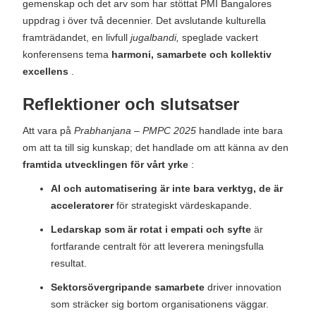
gemenskap och det arv som har stöttat PMI Bangalores
uppdrag i över två decennier. Det avslutande kulturella
framträdandet, en livfull
jugalbandi,
speglade vackert
konferensens tema
harmoni, samarbete och kollektiv
excellens
.
Reflektioner och slutsatser
Att vara på
Prabhanjana – PMPC 2025
handlade inte bara
om att ta till sig kunskap; det handlade om att känna av den
framtida utvecklingen för vårt yrke
:
AI och automatisering är inte bara verktyg, de är
acceleratorer
för strategiskt värdeskapande.
Ledarskap som är rotat i empati och syfte
är
fortfarande centralt för att leverera meningsfulla
resultat.
Sektorsövergripande samarbete
driver innovation
som sträcker sig bortom organisationens väggar.