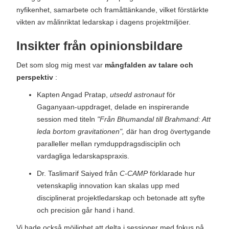
nyfikenhet, samarbete och framåttänkande, vilket förstärkte
vikten av målinriktat ledarskap i dagens projektmiljöer.
Insikter från opinionsbildare
Det som slog mig mest var
mångfalden av talare och
perspektiv
:
Kapten Angad Pratap,
utsedd astronaut
för
Gaganyaan-uppdraget, delade en inspirerande
session med titeln
"Från Bhumandal till Brahmand: Att
leda bortom gravitationen",
där han drog övertygande
paralleller mellan rymduppdragsdisciplin och
vardagliga ledarskapspraxis.
Dr. Taslimarif Saiyed från
C-CAMP
förklarade hur
vetenskaplig innovation kan skalas upp med
disciplinerat projektledarskap och betonade att syfte
och precision går hand i hand.
Vi hade också möjlighet att delta i sessioner med fokus på