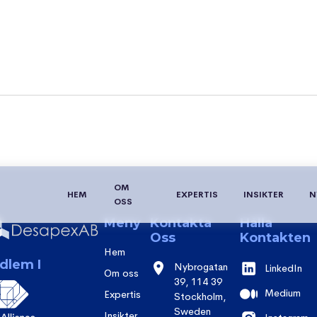
OM
HEM
EXPERTIS
INSIKTER
N
OSS
Meny
Kontakta
Hålla
Oss
Kontakten
Hem
dlem I
Nybrogatan
LinkedIn
Om oss
39, 114 39
Medium
Expertis
Stockholm,
Sweden
Insikter