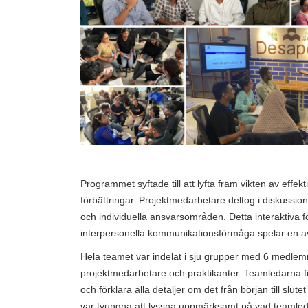
Programmet syftade till att lyfta fram vikten av eff
förbättringar. Projektmedarbetare deltog i diskussio
och individuella ansvarsområden. Detta interaktiva f
interpersonella kommunikationsförmåga spelar en av
Hela teamet var indelat i sju grupper med 6 medlem
projektmedarbetare och praktikanter. Teamledarna fic
och förklara alla detaljer om det från början till sl
var tvungna att lyssna uppmärksamt på vad teaml