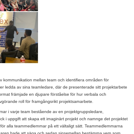
ektiv kommunikation mellan team och identifiera områden för
ner ledda av sina teamledare, där de presenterade sitt projektarbete
ormat främjade en djupare förståelse för hur verbala och
görande roll för framgångsrikt projektsamarbete.
mar i varje team bestående av en projektgruppsledare,
k i uppgift att skapa ett imaginärt projekt och namnge det projektet
utet för alla teammedlemmar på ett vältaligt sätt. Teammedlemmarna
edaren hade att säga och sedan sinsemellan bestämma vem som