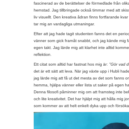
fascinerad av de berättelser de förmedlade från olika
hemstad. Jag tillbringade också timmar med att skissa o
liv visuellt. Den kreativa ådran finns fortfarande kv
tar mig an vardagliga utmaningar.
Efter att jag hade tagit studenten fanns det en period
vänner som gick framåt snabbt, och jag kände mig fas
egen takt. Jag lärde mig att klarhet inte alltid k
reflektion.
Ett citat som alltid har fastnat hos mig är:
”Gör vad d
det är ett sätt att leva. När jag växte upp i Hubli hade
jag lärde mig att få ut det mesta av det som fanns 
hemma, hjälpa vänner eller lista ut saker på egen hand
Denna filosofi påminner mig om att framsteg inte beh
och lite kreativitet. Det har hjälpt mig att hålla mi
som kommer av att helt enkelt dyka upp och försöka