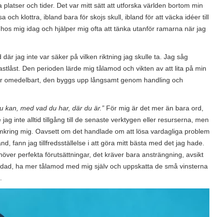
 platser och tider. Det var mitt sätt att utforska världen bortom min
ch klottra, ibland bara för skojs skull, ibland för att väcka idéer till
ar hos mig idag och hjälper mig ofta att tänka utanför ramarna när jag
 där jag inte var säker på vilken riktning jag skulle ta. Jag såg
tlåst. Den perioden lärde mig tålamod och vikten av att lita på min
ommer omedelbart, den byggs upp långsamt genom handling och
u kan, med vad du har, där du är.”
För mig är det mer än bara ord,
 jag inte alltid tillgång till de senaste verktygen eller resurserna, men
omkring mig. Oavsett om det handlade om att lösa vardagliga problem
, fann jag tillfredsställelse i att göra mitt bästa med det jag hade.
över perfekta förutsättningar, det kräver bara ansträngning, avsikt
g jordad, ha mer tålamod med mig själv och uppskatta de små vinsterna
.