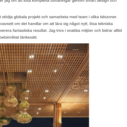
cker jag om att lösa komplexa utmaningar genom smart design och
att stödja globala projekt och samarbeta med team i olika tidszoner.
oavsett om det handlar om att lära sig något nytt, lösa tekniska
erera fantastiska resultat. Jag trivs i snabba miljöer och bidrar alltid
tsinriktat tänkesätt.