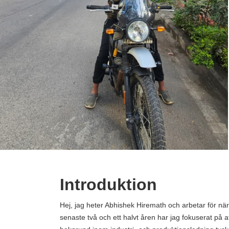
,
Abhishek Hiremath
August 29, 2025
Introduktion
Hej, jag heter Abhishek Hiremath och arbetar för 
senaste två och ett halvt åren har jag fokuserat på at