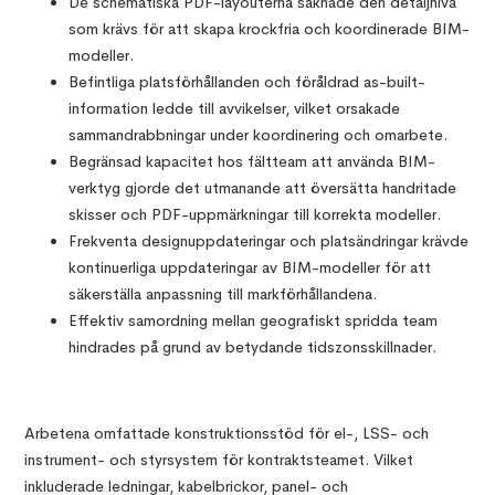
De schematiska PDF-layouterna saknade den detaljnivå
som krävs för att skapa krockfria och koordinerade BIM-
modeller.
Befintliga platsförhållanden och föråldrad as-built-
information ledde till avvikelser, vilket orsakade
sammandrabbningar under koordinering och omarbete.
Begränsad kapacitet hos fältteam att använda BIM-
verktyg gjorde det utmanande att översätta handritade
skisser och PDF-uppmärkningar till korrekta modeller.
Frekventa designuppdateringar och platsändringar krävde
kontinuerliga uppdateringar av BIM-modeller för att
säkerställa anpassning till markförhållandena.
Effektiv samordning mellan geografiskt spridda team
hindrades på grund av betydande tidszonsskillnader.
Arbetena omfattade konstruktionsstöd för el-, LSS- och
instrument- och styrsystem för kontraktsteamet. Vilket
inkluderade ledningar, kabelbrickor, panel- och