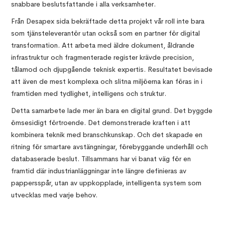
snabbare beslutsfattande i alla verksamheter.
Från Desapex sida bekräftade detta projekt vår roll inte bara
som tjänsteleverantör utan också som en partner för digital
transformation. Att arbeta med äldre dokument, åldrande
infrastruktur och fragmenterade register krävde precision,
tålamod och djupgående teknisk expertis. Resultatet bevisade
att även de mest komplexa och slitna miljöerna kan föras in i
framtiden med tydlighet, intelligens och struktur.
Detta samarbete lade mer än bara en digital grund. Det byggde
ömsesidigt förtroende. Det demonstrerade kraften i att
kombinera teknik med branschkunskap. Och det skapade en
ritning för smartare avstängningar, förebyggande underhåll och
databaserade beslut. Tillsammans har vi banat väg för en
framtid där industrianläggningar inte längre definieras av
pappersspår, utan av uppkopplade, intelligenta system som
utvecklas med varje behov.