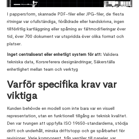
I pappersform, skannade PDF-filer eller JPG-filer, de flesta
ritningar var ofullständiga, föråldrade eller handskrivna, ingen
tillförlitlig kartläggning eller spårning av fältmodifieringar över
tid, över 700 dokument var utspridda över olika format och
platser.
Inget centraliserat eller enhetligt system för att:
Validera
tekniska data, Korsreferera designändringar, Säkerställa
enhetlighet mellan team och verktyg
Varför specifika krav var
viktiga
Kunden behövde en modell som inte bara var en visuell
representation, utan en funktionell tillgång av teknisk kvalitet.
Den var tvungen att uppfylla ISO 19650-standarderna, stödja
drift och underhåll, minska driftstopp och ge spårbarhet för
revisioner. Varje komponent, från ventiler till paneler, var