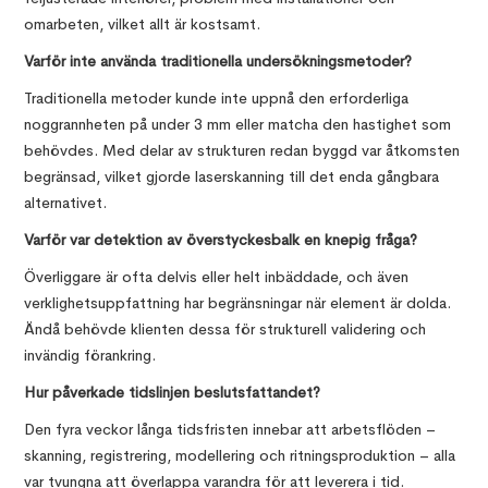
omarbeten, vilket allt är kostsamt.
Varför inte använda traditionella undersökningsmetoder?
Traditionella metoder kunde inte uppnå den erforderliga
noggrannheten på under 3 mm eller matcha den hastighet som
behövdes. Med delar av strukturen redan byggd var åtkomsten
begränsad, vilket gjorde laserskanning till det enda gångbara
alternativet.
Varför var detektion av överstyckesbalk en knepig fråga?
Överliggare är ofta delvis eller helt inbäddade, och även
verklighetsuppfattning har begränsningar när element är dolda.
Ändå behövde klienten dessa för strukturell validering och
invändig förankring.
Hur påverkade tidslinjen beslutsfattandet?
Den fyra veckor långa tidsfristen innebar att arbetsflöden –
skanning, registrering, modellering och ritningsproduktion – alla
var tvungna att överlappa varandra för att leverera i tid.