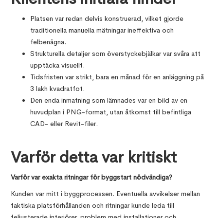
Platsen var redan delvis konstruerad, vilket gjorde
traditionella manuella mätningar ineffektiva och
felbenägna.
Strukturella detaljer som överstyckebjälkar var svåra att
upptäcka visuellt.
Tidsfristen var strikt, bara en månad för en anläggning på
3 lakh kvadratfot.
Den enda inmatning som lämnades var en bild av en
huvudplan i PNG-format, utan åtkomst till befintliga
CAD- eller Revit-filer.
Varför detta var kritiskt
Varför var exakta ritningar för byggstart nödvändiga?
Kunden var mitt i byggprocessen. Eventuella avvikelser mellan
faktiska platsförhållanden och ritningar kunde leda till
feljusterade interiörer, problem med installationer och