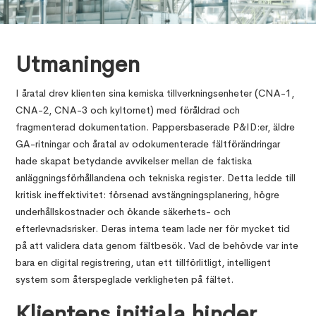
Utmaningen
I åratal drev klienten sina kemiska tillverkningsenheter (CNA-1,
CNA-2, CNA-3 och kyltornet) med föråldrad och
fragmenterad dokumentation. Pappersbaserade P&ID:er, äldre
GA-ritningar och åratal av odokumenterade fältförändringar
hade skapat betydande avvikelser mellan de faktiska
anläggningsförhållandena och tekniska register. Detta ledde till
kritisk ineffektivitet: försenad avstängningsplanering, högre
underhållskostnader och ökande säkerhets- och
efterlevnadsrisker. Deras interna team lade ner för mycket tid
på att validera data genom fältbesök. Vad de behövde var inte
bara en digital registrering, utan ett tillförlitligt, intelligent
system som återspeglade verkligheten på fältet.
Klientens initiala hinder