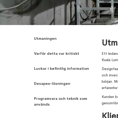
,
Digital Design Management
January 
Utmaningen
Utm
Varför detta var kritiskt
Ett ledan
Kuala Lum
Luckor i befintlig information
Designfas
och invec
början. M
Desapex-lösningen
erfarenhe
Kunden be
Programvara och teknik som
genomför
används
Klie