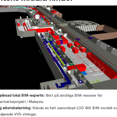
ränsad lokal BIM-expertis:
Brist på skickliga BIM-resurser för
rastrukturprojekt i Malaysia.
 arbetsbelastning:
Krävde en helt samordnad LOD 400 BIM-modell o
aljerade VVS-ritningar.