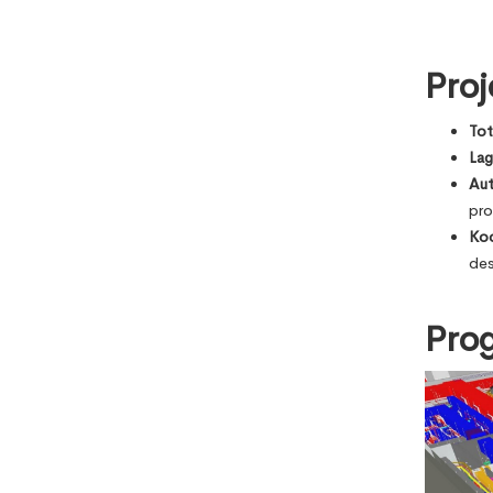
Proj
Tot
Lag
Aut
pro
Koo
des
Pro