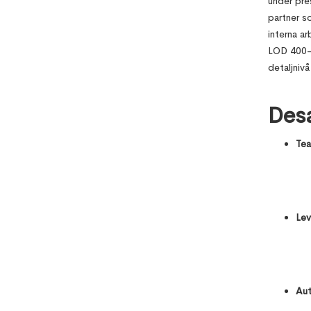
under pre
partner s
interna a
LOD 400-m
detaljnivå
Des
Tea
Lev
Aut