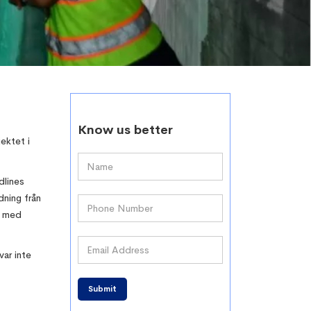
Know us better
ektet i
dlines
dning från
a med
ar inte