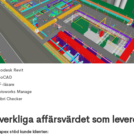
odesk Revit
toCAD
-läsare
visworks Manage
ibri Checker
verkliga affärsvärdet som lever
pex stöd kunde klienten: