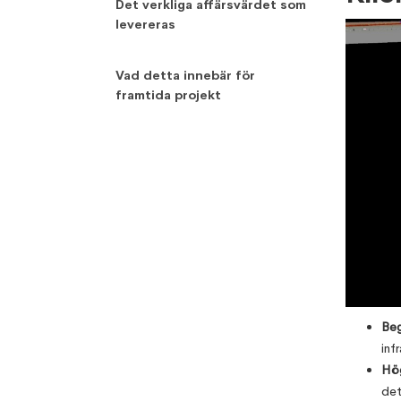
Det verkliga affärsvärdet som
levereras
Vad detta innebär för
framtida projekt
Beg
inf
Hög
det