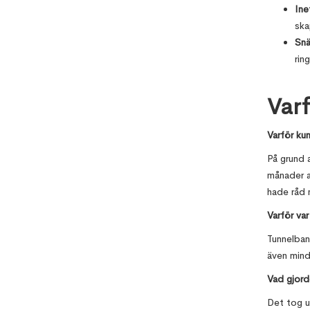
Ine
ska
Snä
rin
Varf
Varför ku
På grund 
månader a
hade råd
Varför var
Tunnelban
även mind
Vad gjord
Det tog u