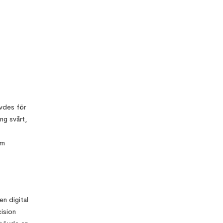
vdes för
ng svårt,
om
n digital
ision