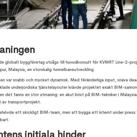
16, 2026
aningen
de globalt byggföretag utsågs till huvudkonsult för KVMRT Line-2-proj
pur, Malaysia, en storskalig tunnelbaneutveckling.
en var snabb och mycket dynamisk. Med föränderliga input, snäva dea
klade underjordiska tjänstelayouter krävde projektet exakt BIM-samor
en det fanns en stor utmaning: en akut brist på BIM-tekniker i Malaysi
t av transportprojekt.
hövde ett skickligt BIM-team, men att bygga ett internt under press v
bart.
ntens initiala hinder