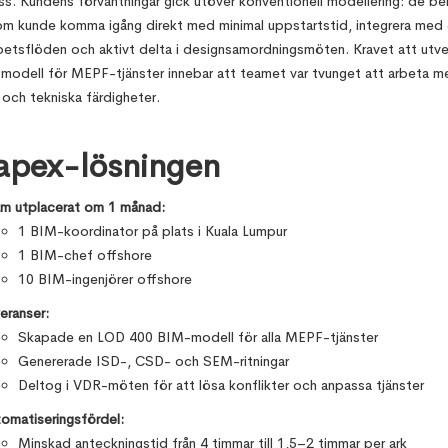
ss. Kundens förväntningar gick utöver konventionell modellering: de b
om kunde komma igång direkt med minimal uppstartstid, integrera med
rbetsflöden och aktivt delta i designsamordningsmöten. Kravet att utve
odell för MEPF-tjänster innebar att teamet var tvunget att arbeta 
 och tekniska färdigheter.
apex-lösningen
m utplacerat om 1 månad:
1 BIM-koordinator på plats i Kuala Lumpur
1 BIM-chef offshore
10 BIM-ingenjörer offshore
eranser:
Skapade en LOD 400 BIM-modell för alla MEPF-tjänster
Genererade ISD-, CSD- och SEM-ritningar
Deltog i VDR-möten för att lösa konflikter och anpassa tjänster
omatiseringsfördel:
Minskad anteckningstid från 4 timmar till 1,5–2 timmar per ark