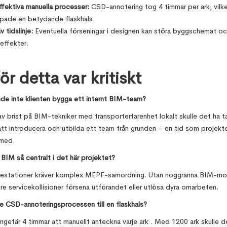
ffektiva manuella processer:
CSD-annotering tog 4 timmar per ark, vilk
pade en betydande flaskhals.
v tidslinje:
Eventuella förseningar i designen kan störa byggschemat oc
geffekter.
ör detta var kritiskt
nde inte klienten bygga ett internt BIM-team?
av brist på BIM-tekniker med transporterfarenhet lokalt skulle det ha t
tt introducera och utbilda ett team från grunden – en tid som projekte
 med.
 BIM så centralt i det här projektet?
estationer kräver komplex MEPF-samordning. Utan noggranna BIM-mod
re servicekollisioner försena utförandet eller utlösa dyra omarbeten.
e CSD-annoteringsprocessen till en flaskhals?
ngefär 4 timmar att manuellt anteckna varje ark . Med 1200 ark skulle d