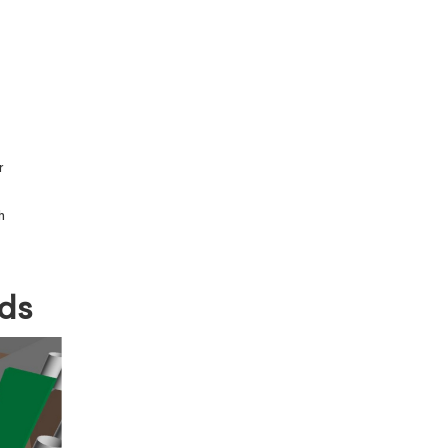
r
h
ds