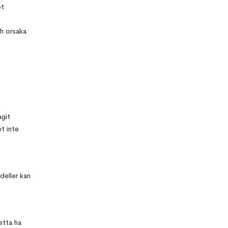
et
h orsaka
agit
t inte
eller kan
etta ha