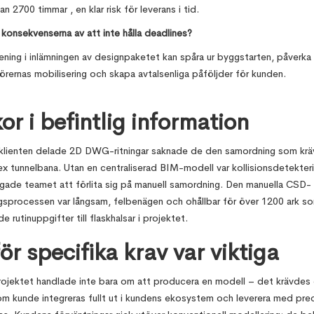
an 2700 timmar , en klar risk för leverans i tid.
v konsekvenserna av att inte hålla deadlines?
sening i inlämningen av designpaketet kan spåra ur byggstarten, påverka
örernas mobilisering och skapa avtalsenliga påföljder för kunden.
or i befintlig information
lienten delade 2D DWG-ritningar saknade de den samordning som krä
x tunnelbana. Utan en centraliserad BIM-modell var kollisionsdetekteri
ingade teamet att förlita sig på manuell samordning. Den manuella CSD-
gsprocessen var långsam, felbenägen och ohållbar för över 1200 ark s
e rutinuppgifter till flaskhalsar i projektet.
ör specifika krav var viktiga
rojektet handlade inte bara om att producera en modell – det krävdes e
om kunde integreras fullt ut i kundens ekosystem och leverera med prec