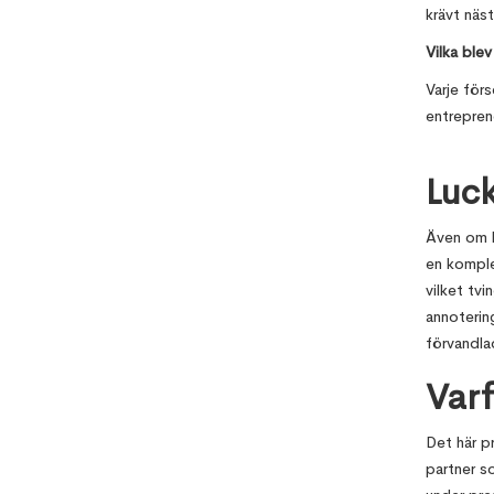
krävt näst
Vilka ble
Varje för
entrepren
Luck
Även om k
en komple
vilket tv
annoterin
förvandlad
Varf
Det här p
partner s