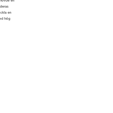
ehövde en
 deras
ckla en
med hög