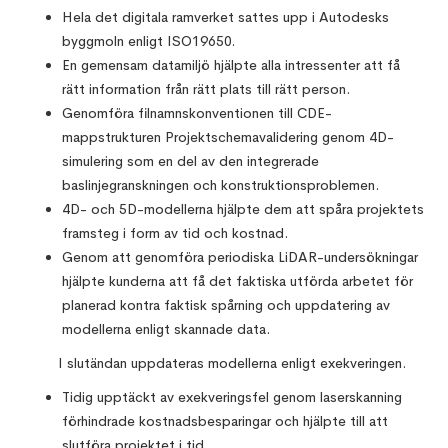
Hela det digitala ramverket sattes upp i Autodesks
byggmoln enligt ISO19650.
En gemensam datamiljö hjälpte alla intressenter att få
rätt information från rätt plats till rätt person.
Genomföra filnamnskonventionen till CDE-
mappstrukturen Projektschemavalidering genom 4D-
simulering som en del av den integrerade
baslinjegranskningen och konstruktionsproblemen.
4D- och 5D-modellerna hjälpte dem att spåra projektets
framsteg i form av tid och kostnad.
Genom att genomföra periodiska LiDAR-undersökningar
hjälpte kunderna att få det faktiska utförda arbetet för
planerad kontra faktisk spårning och uppdatering av
modellerna enligt skannade data.
I slutändan uppdateras modellerna enligt exekveringen.
Tidig upptäckt av exekveringsfel genom laserskanning
förhindrade kostnadsbesparingar och hjälpte till att
slutföra projektet i tid.