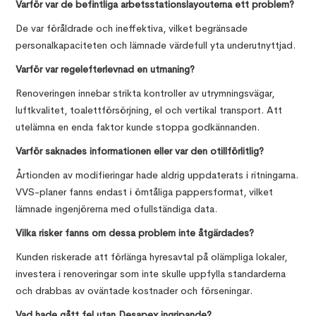
Varför var de befintliga arbetsstationslayouterna ett problem?
De var föråldrade och ineffektiva, vilket begränsade
personalkapaciteten och lämnade värdefull yta underutnyttjad.
Varför var regelefterlevnad en utmaning?
Renoveringen innebar strikta kontroller av utrymningsvägar,
luftkvalitet, toalettförsörjning, el och vertikal transport. Att
utelämna en enda faktor kunde stoppa godkännanden.
Varför saknades informationen eller var den otillförlitlig?
Årtionden av modifieringar hade aldrig uppdaterats i ritningarna.
VVS-planer fanns endast i ömtåliga pappersformat, vilket
lämnade ingenjörerna med ofullständiga data.
Vilka risker fanns om dessa problem inte åtgärdades?
Kunden riskerade att förlänga hyresavtal på olämpliga lokaler,
investera i renoveringar som inte skulle uppfylla standarderna
och drabbas av oväntade kostnader och förseningar.
Vad hade gått fel utan Desapex ingripande?