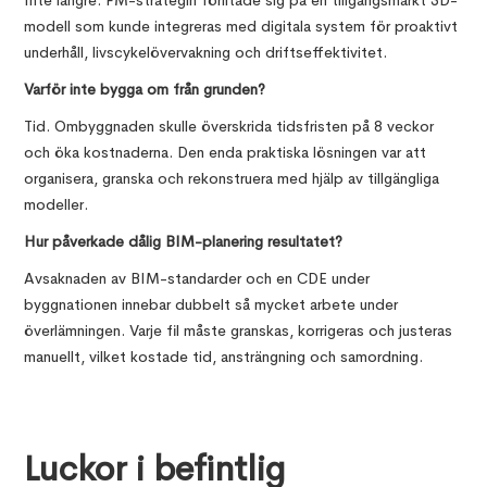
Inte längre. FM-strategin förlitade sig på en tillgångsmärkt 3D-
modell som kunde integreras med digitala system för proaktivt
underhåll, livscykelövervakning och driftseffektivitet.
Varför inte bygga om från grunden?
Tid. Ombyggnaden skulle överskrida tidsfristen på 8 veckor
och öka kostnaderna. Den enda praktiska lösningen var att
organisera, granska och rekonstruera med hjälp av tillgängliga
modeller.
Hur påverkade dålig BIM-planering resultatet?
Avsaknaden av BIM-standarder och en CDE under
byggnationen innebar dubbelt så mycket arbete under
överlämningen. Varje fil måste granskas, korrigeras och justeras
manuellt, vilket kostade tid, ansträngning och samordning.
Luckor i befintlig