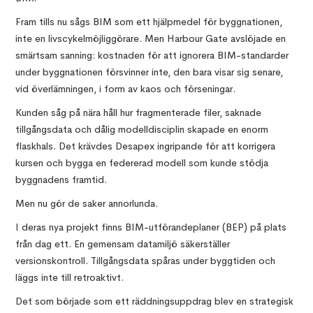
Fram tills nu sågs BIM som ett hjälpmedel för byggnationen,
inte en livscykelmöjliggörare. Men Harbour Gate avslöjade en
smärtsam sanning: kostnaden för att ignorera BIM-standarder
under byggnationen försvinner inte, den bara visar sig senare,
vid överlämningen, i form av kaos och förseningar.
Kunden såg på nära håll hur fragmenterade filer, saknade
tillgångsdata och dålig modelldisciplin skapade en enorm
flaskhals. Det krävdes Desapex ingripande för att korrigera
kursen och bygga en federerad modell som kunde stödja
byggnadens framtid.
Men nu gör de saker annorlunda.
I deras nya projekt finns BIM-utförandeplaner (BEP) på plats
från dag ett. En gemensam datamiljö säkerställer
versionskontroll. Tillgångsdata spåras under byggtiden och
läggs inte till retroaktivt.
Det som började som ett räddningsuppdrag blev en strategisk