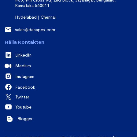
#33, 9th Cross Rd, 2nd Block, Jayanagar, Bengaluru,
Karnataka 560011
Hyderabad | Chennai
sales@desapex.com
Hålla Kontakten
LinkedIn
Medium
Instagram
Facebook
Twitter
Youtube
Blogger