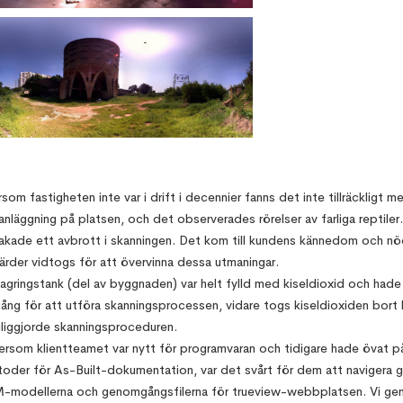
rsom fastigheten inte var i drift i decennier fanns det inte tillräckligt m
sanläggning på platsen, och det observerades rörelser av farliga reptiler
akade ett avbrott i skanningen. Det kom till kundens kännedom och n
ärder vidtogs för att övervinna dessa utmaningar.
lagringstank (del av byggnaden) var helt fylld med kiseldioxid och hade
lgång för att utföra skanningsprocessen, vidare togs kiseldioxiden bort h
liggjorde skanningsproceduren.
ersom klientteamet var nytt för programvaran och tidigare hade övat p
oder för As-Built-dokumentation, var det svårt för dem att navigera
-modellerna och genomgångsfilerna för trueview-webbplatsen. Vi g