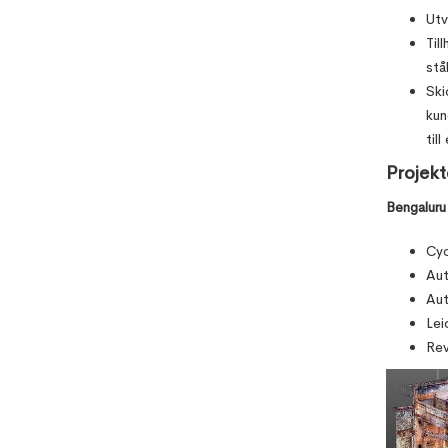
Utv
Til
stå
Ski
kun
til
Projekt
Bengaluru
Cyc
Au
Au
Lei
Re