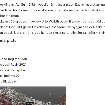
eckling av As-Built BIM-modeller & ritningar med hjälp av laserskanning
lhandahåll höjdplaner och detaljerade informationsritningar för fabrikens
lkonstruktion.
cka in 360-graders Trueview Site Walkthrough-filer som gör det möjligt
der att virtuellt gå runt insidan och exteriören av byggnaden och enkelt
l en specifik plats, för att se hur den skulle se ut eller för att göra mätni
ets plats
lone Register 360
todesk
Revit
2021
todesk Recap Pro
ca TruView 22
vu Bluebeam