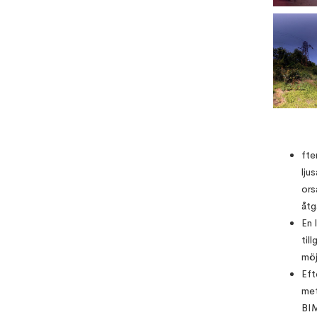
fte
lju
ors
åtg
En 
til
möj
Eft
met
BIM