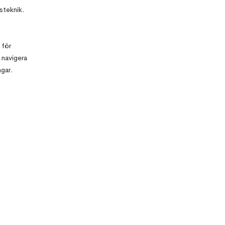
steknik.
 för
 navigera
ngar.