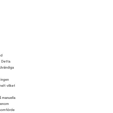
ed
. Detta
ödvändiga
 ingen
elt vilket
å manuella
 genom
enomförde