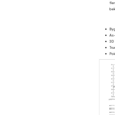
fle
bek
Byg
As-
3D 
Tru
Poi