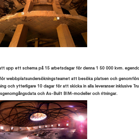
att upp ett schema på 15 arbetsdagar för denna 1 50 000 kvm. egend
 för webbplatsundersökningsteamet att besöka platsen och genomför
ing och ytterligare 10 dagar för att skicka in alla leveranser inklusive T
genomgångsdata och As-Built BIM-modeller och ritningar.