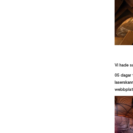
Vi hade s
05 dagar
laserskann
webbplats