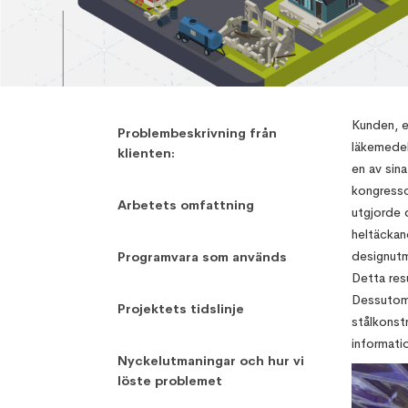
,
Digital Design Management
February
Kunden, et
Problembeskrivning från
läkemedel
klienten:
en av sina
kongressc
Arbetets omfattning
utgjorde 
heltäckan
designutma
Programvara som används
Detta res
Dessutom
Projektets tidslinje
stålkonst
informati
Nyckelutmaningar och hur vi
löste problemet