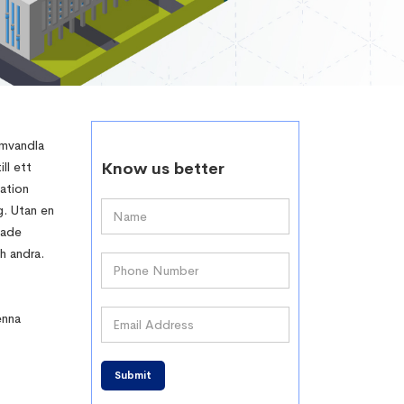
omvandla
ll ett
Know us better
ation
g. Utan en
tade
h andra.
enna