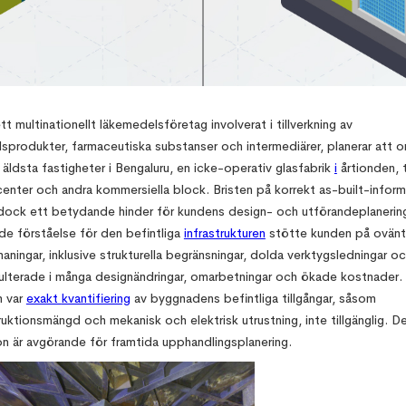
 13, 2025
t multinationellt läkemedelsföretag involverat i tillverkning av
sprodukter, farmaceutiska substanser och intermediärer, planerar att 
 äldsta fastigheter i Bengaluru, en icke-operativ glasfabrik
i
årtionden, ti
enter och andra kommersiella block. Bristen på korrekt as-built-inform
dock ett betydande hinder för kundens design- och utförandeplanerin
de förståelse för den befintliga
infrastrukturen
stötte kunden på ovän
ningar, inklusive strukturella begränsningar, dolda verktygsledningar oc
ulterade i många designändringar, omarbetningar och ökade kostnader.
 var
exakt
kvantifiering
av byggnadens befintliga tillgångar, såsom
ruktionsmängd och mekanisk och elektrisk utrustning, inte tillgänglig. D
on är avgörande för framtida upphandlingsplanering.