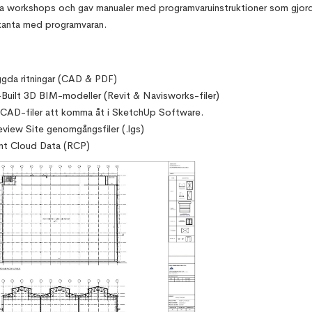
ra workshops och gav manualer med programvaruinstruktioner som gjo
anta med programvaran.
gda ritningar (CAD & PDF)
Built 3D BIM-modeller (Revit & Navisworks-filer)
CAD-filer att komma åt i SketchUp Software.
eview Site genomgångsfiler (.lgs)
nt Cloud Data (RCP)